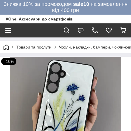
Знижка 10% за промокодом
sale10
на замовлення
від 400 грн
#One. Аксесуари до смартфонів
Товари та послуги
Чохли, накладки, бампери, чохли-кни
–10%