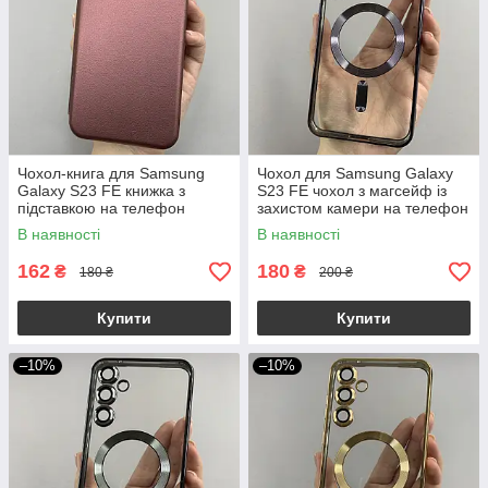
Чохол-книга для Samsung
Чохол для Samsung Galaxy
Galaxy S23 FE книжка з
S23 FE чохол з магсейф із
підставкою на телефон
захистом камери на телефон
самсунг с23 фе бордова stn
самсунг с23 фе фіолетовий
В наявності
В наявності
h3b
162
180
₴
₴
180 ₴
200 ₴
Купити
Купити
–10%
–10%