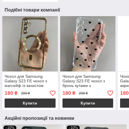
Подібні товари компанії
Чохол для Samsung
Чохол для Samsung
Чох
Galaxy S23 FE чохол з
Galaxy S23 FE чохол з
Gala
магсейф із захистом
бронь кутами з
акри
камери на телефон
сердечками на телефон
теле
180
180
180
₴
₴
200 ₴
200 ₴
самсунг с23 фе золотий
самсунг с23 фе прозорий
w01
h3b
q04t
Купити
Купити
Акційні пропозиції та новинки
–10%
–10%