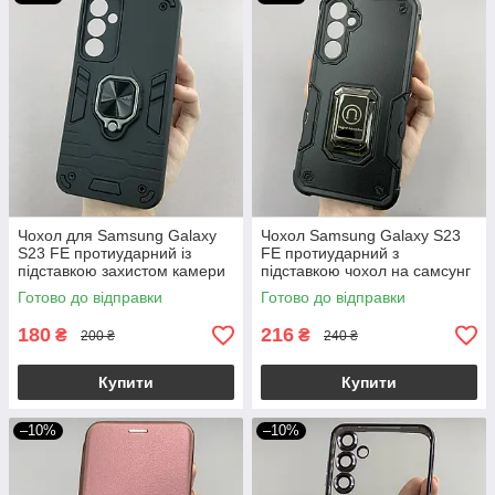
Чохол для Samsung Galaxy
Чохол Samsung Galaxy S23
S23 FE протиударний із
FE протиударний з
підставкою захистом камери
підставкою чохол на самсунг
на самсунг с23 фе чорний
с23 фе чорний c6u
Готово до відправки
Готово до відправки
q4l
180
216
₴
₴
200 ₴
240 ₴
Купити
Купити
–10%
–10%