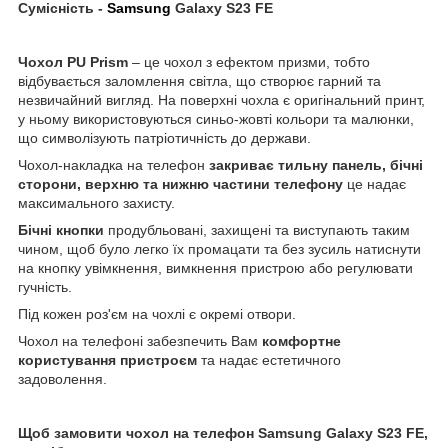
Сумісність -
Samsung
Galaxy S23 FE
Чохол
PU
Prism
– це чохол з ефектом призми, тобто
відбувається заломлення світла, що створює гарний та
незвичайний вигляд. На поверхні чохла є оригінальний принт,
у ньому використовуються синьо-жовті кольори та малюнки,
що символізують патріотичність до держави.
Чохол-накладка на телефон
закриває тильну панель, бічні
сторони, верхню та нижню частини телефону
це надає
максимального захисту.
Бічні кнопки
продубльовані, захищені та виступають таким
чином, щоб було легко їх промацати та без зусиль натиснути
на кнопку увімкнення, вимкнення пристрою або регулювати
гучність.
Під кожен роз'єм на чохлі є окремі отвори.
Чохол на телефоні забезпечить Вам
комфортне
користування пристроєм
та надає естетичного
задоволення.
Щоб замовити чохол на телефон Samsung Galaxy S23 FE,