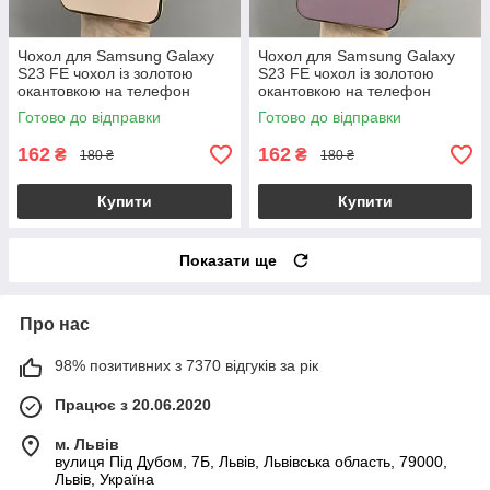
Чохол для Samsung Galaxy
Чохол для Samsung Galaxy
S23 FE чохол із золотою
S23 FE чохол із золотою
окантовкою на телефон
окантовкою на телефон
самсунг с23 фе пудровий h7y
самсунг с23 фе чорничний
Готово до відправки
Готово до відправки
h7y
162
162
₴
₴
180 ₴
180 ₴
Купити
Купити
Показати ще
Про нас
98% позитивних з 7370 відгуків за рік
Працює з 20.06.2020
м. Львів
вулиця Під Дубом, 7Б, Львів, Львівська область, 79000,
Львів, Україна