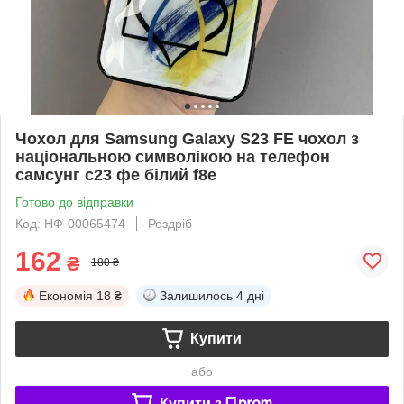
Чохол для Samsung Galaxy S23 FE чохол з
національною символікою на телефон
самсунг с23 фе білий f8e
Готово до відправки
Код: НФ-00065474
Роздріб
162
₴
180 ₴
Економія
18 ₴
Залишилось
4 дні
Купити
або
Купити з