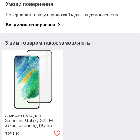
Умови повернення
Повернення товару впродовж 14 днів за домовленістю
Всі умови повернення
З цим товаром також замовляють
Захисне скло для
Samsung Galaxy S23 FE
захисне скло 5д HQ на
телефон самсунг с23 фе
120
₴
чорне hqg