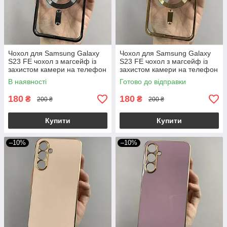
Чохол для Samsung Galaxy
Чохол для Samsung Galaxy
S23 FE чохол з магсейф із
S23 FE чохол з магсейф із
захистом камери на телефон
захистом камери на телефон
самсунг с23 фе чорний h3b
самсунг с23 фе золотий h3b
В наявності
Готово до відправки
180
180
₴
₴
200 ₴
200 ₴
Купити
Купити
–10%
–10%