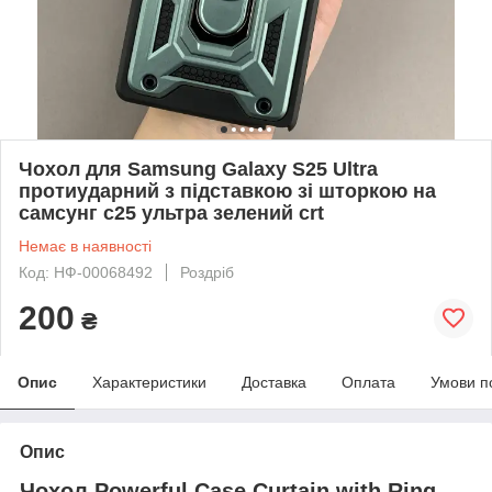
Чохол для Samsung Galaxy S25 Ultra
протиударний з підставкою зі шторкою на
самсунг с25 ультра зелений crt
Немає в наявності
Код: НФ-00068492
Роздріб
200
₴
Опис
Характеристики
Доставка
Оплата
Умови п
Опис
Чохол Powerful Case Curtain with Ring