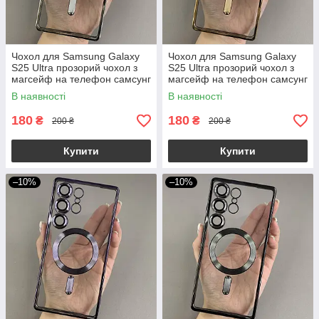
Чохол для Samsung Galaxy
Чохол для Samsung Galaxy
S25 Ultra прозорий чохол з
S25 Ultra прозорий чохол з
магсейф на телефон самсунг
магсейф на телефон самсунг
с25 ультра срібний h3b
с25 ультра золотий h3b
В наявності
В наявності
180
180
₴
₴
200 ₴
200 ₴
Купити
Купити
–10%
–10%