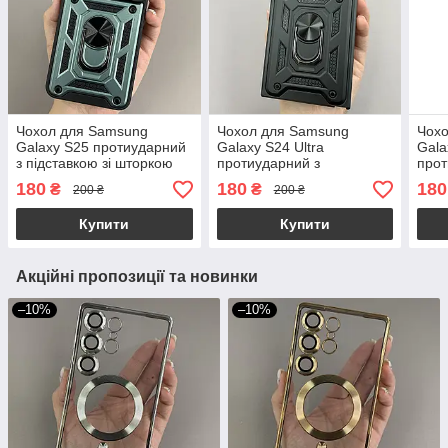
Чохол для Samsung
Чохол для Samsung
Чох
Galaxy S25 протиударний
Galaxy S24 Ultra
Gala
з підставкою зі шторкою
протиударний з
прот
чохол на самсунг с25
підставкою зі шторкою на
підс
180
180
180
₴
₴
200 ₴
200 ₴
зелений crt
самсунг с24 ультра
самс
чорний crt
Купити
Купити
Акційні пропозиції та новинки
–10%
–10%