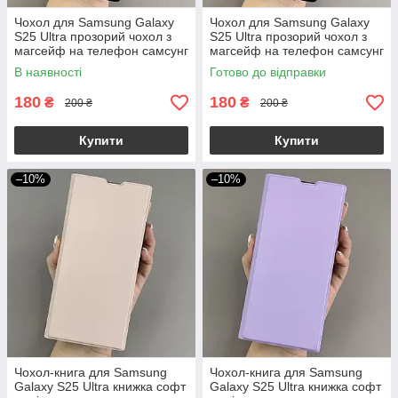
Чохол для Samsung Galaxy
Чохол для Samsung Galaxy
S25 Ultra прозорий чохол з
S25 Ultra прозорий чохол з
магсейф на телефон самсунг
магсейф на телефон самсунг
с25 ультра фіолетовий h3b
с25 ультра чорний h3b
В наявності
Готово до відправки
180
180
₴
₴
200 ₴
200 ₴
Купити
Купити
–10%
–10%
Чохол-книга для Samsung
Чохол-книга для Samsung
Galaxy S25 Ultra книжка софт
Galaxy S25 Ultra книжка софт