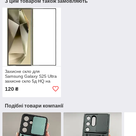
З цим товаром також замовляють
Захисне скло для
Samsung Galaxy S25 Ultra
захисне скло 5д HQ на
телефон самсунг с25
120
₴
ультра чорне hqg
Подібні товари компанії