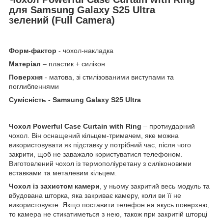
для Samsung Galaxy S25 Ultra
зелений (Full Camera)
Форм-фактор
- чохол-накладка
Матеріал
– пластик + силікон
Поверхня
- матова, зі стилізованими виступами та
поглибленнями
Сумісність - Samsung Galaxy S25 Ultra
Чохол Powerful Case Curtain with Ring
– протиударний
чохол. Він оснащений кільцем-тримачем, яке можна
використовувати як підставку у потрібний час, після чого
закрити, щоб не заважало користуватися телефоном.
Виготовлений чохол із термополіуретану з силіконовими
вставками та металевим кільцем.
Чохол із захистом камери
, у ньому закритий весь модуль та
вбудована шторка, яка закриває камеру, коли ви її не
використовуєте. Якщо поставити телефон на якусь поверхню,
то камера не стикатиметься з нею, також при закритій шторці