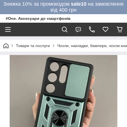
Знижка 10% за промокодом
sale10
на замовлення
від 400 грн
#One. Аксесуари до смартфонів
Товари та послуги
Чохли, накладки, бампери, чохли-кни