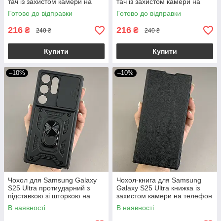
тач із захистом камери на
тач із захистом камери на
самсунг с25 ультра пудрова
самсунг с25 ультра бузкова
Готово до відправки
Готово до відправки
p8b
p8b
216
216
₴
₴
240 ₴
240 ₴
Купити
Купити
–10%
–10%
Чохол для Samsung Galaxy
Чохол-книга для Samsung
S25 Ultra протиударний з
Galaxy S25 Ultra книжка із
підставкою зі шторкою на
захистом камери на телефон
самсунг с25 ультра чорний
самсунг с25 ультра чорна
В наявності
В наявності
crt
q01d