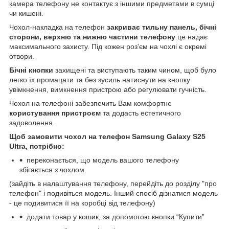
камера телефону не контактує з іншими предметами в сумці
чи кишені.
Чохол-накладка на телефон
закриває тильну панель, бічні
сторони, верхню та нижню частини телефону
це надає
максимального захисту. Під кожен роз'єм на чохлі є окремі
отвори.
Бічні кнопки
захищені та виступають таким чином, щоб було
легко їх промацати та без зусиль натиснути на кнопку
увімкнення, вимкнення пристрою або регулювати гучність.
Чохол на телефоні забезпечить Вам комфортне
користування пристроєм
та додасть естетичного
задоволення.
Щоб замовити чохол на телефон Samsung Galaxy S25
Ultra, потрібно:
переконається, що модель вашого телефону
збігається з чохлом.
(зайдіть в налаштування телефону, перейдіть до розділу "про
телефон" і подивіться модель. Інший спосіб дізнатися модель
- це подивитися її на коробці від телефону)
додати товар у кошик, за допомогою кнопки “Купити”