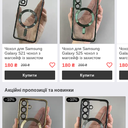
Чохол для Samsung
Чохол для Samsung
Чох
Galaxy S21 чохол з
Galaxy S25 чохол з
Gala
магсейф із захистом
магсейф із захистом
магс
камери на телефон
камери на телефон
каме
180
180
180
₴
₴
200 ₴
200 ₴
самсунг с21 чорний h3b
самсунг с25 салатовий
самс
h3b
Купити
Купити
Акційні пропозиції та новинки
–10%
–10%