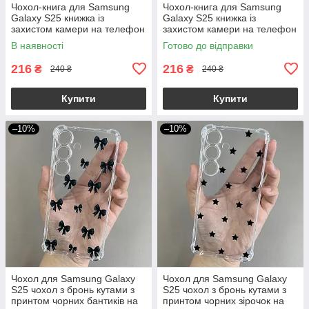
Чохол-книга для Samsung
Чохол-книга для Samsung
Galaxy S25 книжка із
Galaxy S25 книжка із
захистом камери на телефон
захистом камери на телефон
самсунг с25 коричнева q01d
самсунг с25 темно-зелена
В наявності
Готово до відправки
q01d
216
216
₴
₴
240 ₴
240 ₴
Купити
Купити
–10%
–10%
Чохол для Samsung Galaxy
Чохол для Samsung Galaxy
S25 чохол з бронь кутами з
S25 чохол з бронь кутами з
принтом чорних бантиків на
принтом чорних зірочок на