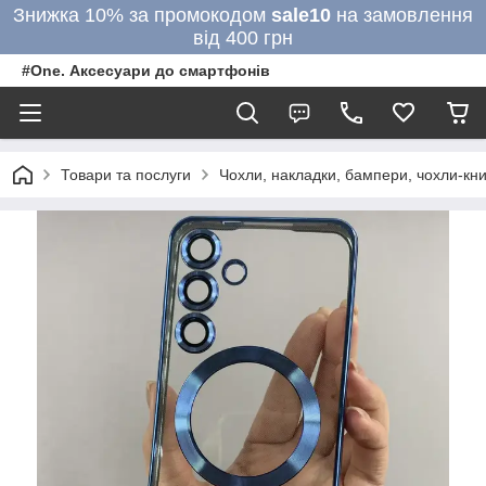
Знижка 10% за промокодом
sale10
на замовлення
від 400 грн
#One. Аксесуари до смартфонів
Товари та послуги
Чохли, накладки, бампери, чохли-кни