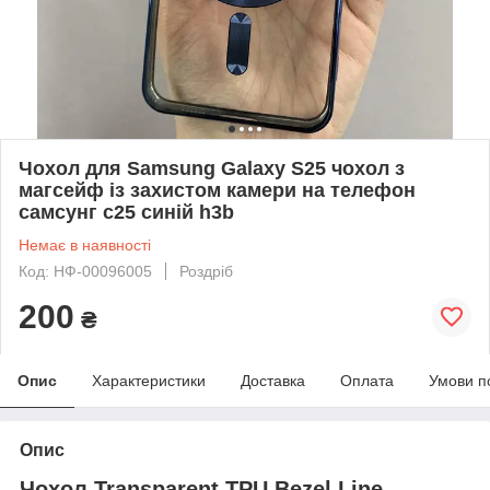
Чохол для Samsung Galaxy S25 чохол з
магсейф із захистом камери на телефон
самсунг с25 синій h3b
Немає в наявності
Код: НФ-00096005
Роздріб
200
₴
Опис
Характеристики
Доставка
Оплата
Умови п
Опис
Чохол Transparent TPU Bezel Line