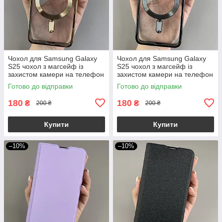
Чохол для Samsung Galaxy
Чохол для Samsung Galaxy
S25 чохол з магсейф із
S25 чохол з магсейф із
захистом камери на телефон
захистом камери на телефон
самсунг с25 золотий h3b
самсунг с25 чорний h3b
Готово до відправки
Готово до відправки
180
180
₴
₴
200 ₴
200 ₴
Купити
Купити
–10%
–10%