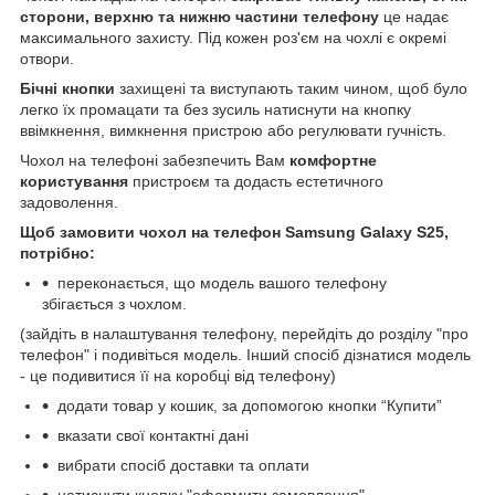
сторони, верхню та нижню частини телефону
це надає
максимального захисту. Під кожен роз'єм на чохлі є окремі
отвори.
Бічні кнопки
захищені та виступають таким чином, щоб було
легко їх промацати та без зусиль натиснути на кнопку
ввімкнення, вимкнення пристрою або регулювати гучність.
Чохол на телефоні забезпечить Вам
комфортне
користування
пристроєм та додасть естетичного
задоволення.
Щоб замовити чохол на телефон Samsung Galaxy S25,
потрібно:
переконається, що модель вашого телефону
збігається з чохлом.
(зайдіть в налаштування телефону, перейдіть до розділу "про
телефон" і подивіться модель. Інший спосіб дізнатися модель
- це подивитися її на коробці від телефону)
додати товар у кошик, за допомогою кнопки “Купити”
вказати свої контактні дані
вибрати спосіб доставки та оплати