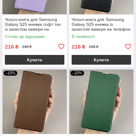
Чохол-книга для Samsung
Чохол-книга для Samsung
Galaxy S25 книжка софт тач
Galaxy S25 книжка із
із захистом камери на
захистом камери на телефон
телефон самсунг с25 бузкова
самсунг с25 чорна q01d
Готово до відправки
В наявності
p8b
216
216
₴
₴
240 ₴
240 ₴
Купити
Купити
–10%
–10%