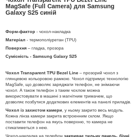
MagSafe (Full Camera) для Samsung
Galaxy S25 синій
Форм-фактор
- чохол-накладка
Матеріал
- термополіуретан (TPU)
Поверхня
– гладка, прозора
Сумісність - Samsung Galaxy S25
Чохол
Transparent
TPU
Bezel
Line
– прозорий чохол з
глянцевою кольоровою рамкою. Чохол підтримує технологію
MagSafe, що дозволяє заряджати телефон, не знімаючи
чохол. А також телефон з таким чохлом можна
використовувати в машині з магнітним тримачем, що
дозволяє позбутися додаткових елементів на панелі приладів.
Чохол із захистом камери
, у ньому закрито весь модуль.
Кожна лінза камери закрита встроенним склом. Якщо
поставити телефон на якусь поверхню, то камера не
стикатиметься з нею.
Чохол-накладка на телефон
закриває тильну панель, бічні