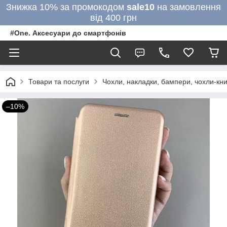
Знижка 10% за промокодом
sale10
на замовлення
від 400 грн
#One. Аксесуари до смартфонів
Товари та послуги
Чохли, накладки, бампери, чохли-кни
–10%