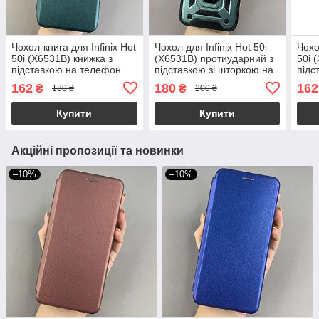
Чохол-книга для Infinix Hot
Чохол для Infinix Hot 50i
Чохо
50i (X6531B) книжка з
(X6531B) протиударний з
50i 
підставкою на телефон
підставкою зі шторкою на
підс
інфінікс хот 50і темно-
телефон інфінікс хот 50і
інфі
162
180
162
₴
₴
180 ₴
200 ₴
зелена stn
зелений crt
stn
Купити
Купити
Акційні пропозиції та новинки
–10%
–10%