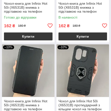
Чохол-книга для Infinix Hot
Чохол-книга для Infinix Hot
50i (X6531B) книжка з
50i (X6531B) книжка з
підставкою на телефон
підставкою на телефон
інфінікс хот 50і бордова stn
інфінікс хот 50і синя stn
Готово до відправки
В наявності
162
162
₴
₴
180 ₴
180 ₴
Купити
Купити
–10%
–10%
Чохол-книга для Infinix Hot
Чохол для Infinix Hot 50i
50i (X6531B) книжка з
(X6531B) протиударний з
підставкою на телефон
кільцем чохол на телефон