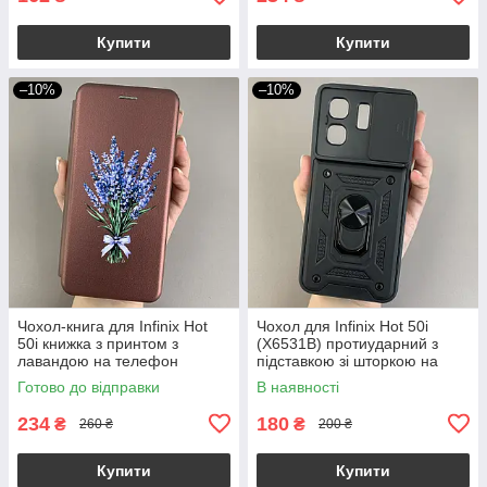
Купити
Купити
–10%
–10%
Чохол-книга для Infinix Hot
Чохол для Infinix Hot 50i
50i книжка з принтом з
(X6531B) протиударний з
лавандою на телефон
підставкою зі шторкою на
інфінікс хот 50і бордова q07w
інфінікс хот 50і чорний crt
Готово до відправки
В наявності
234
180
₴
₴
260 ₴
200 ₴
Купити
Купити