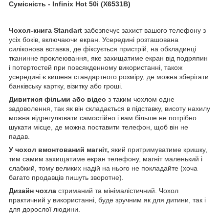
Сумісність -
Infinix Hot 50i (X6531B)
Чохол-книга Standart
забезпечує захист вашого телефону з
усіх боків, включаючи екран. Усередині розташована
силіконова вставка, де фіксується пристрій, на обкладинці
тканинне проклеювання, яке захищатиме екран від подряпин
і потертостей при повсякденному використанні, також
усередині є кишеня стандартного розміру, де можна зберігати
банківську картку, візитку або гроші.
Дивитися фільми або відео
з таким чохлом одне
задоволення, так як він складається в підставку, висоту нахилу
можна відрегулювати самостійно і вам більше не потрібно
шукати місце, де можна поставити телефон, щоб він не
падав.
У чохол вмонтований магніт,
який притримуватиме кришку,
тим самим захищатиме екран телефону, магніт маленький і
слабкий, тому великих надій на нього не покладайте (хоча
багато продавців пишуть зворотне).
Дизайн чохла
стриманий та мінімалістичний. Чохол
практичний у використанні, буде зручним як для дитини, так і
для дорослої людини.