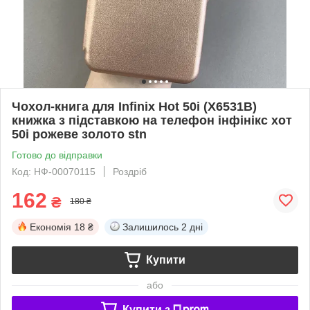
Чохол-книга для Infinix Hot 50i (X6531B)
книжка з підставкою на телефон інфінікс хот
50і рожеве золото stn
Готово до відправки
Код: НФ-00070115
Роздріб
162
₴
180 ₴
Економія
18 ₴
Залишилось
2 дні
Купити
або
Купити з