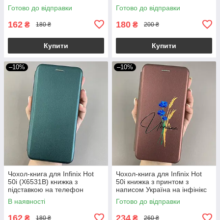
інфінікс хот 50і чорна stn
інфінікс хот 50і чорний q4l
Готово до відправки
Готово до відправки
162
180
₴
₴
180 ₴
200 ₴
Купити
Купити
–10%
–10%
Чохол-книга для Infinix Hot
Чохол-книга для Infinix Hot
50i (X6531B) книжка з
50i книжка з принтом з
підставкою на телефон
написом Україна на інфінікс
інфінікс хот 50і темно-зелена
хот 50і бордова q04j
В наявності
Готово до відправки
stn
162
234
₴
₴
180 ₴
260 ₴