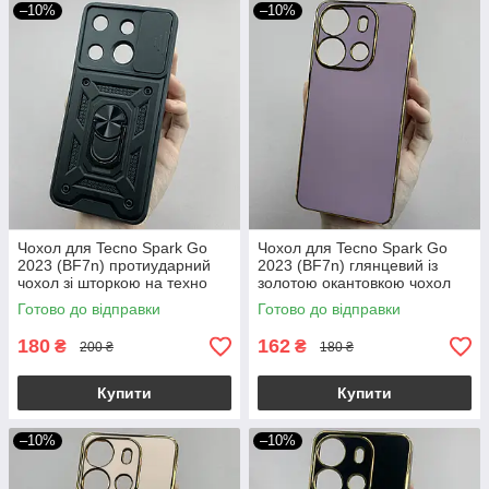
–10%
–10%
Чохол для Tecno Spark Go
Чохол для Tecno Spark Go
2023 (BF7n) протиударний
2023 (BF7n) глянцевий із
чохол зі шторкою на техно
золотою окантовкою чохол
спарк го 2023 чорний crt
на техно спарк го 2023
Готово до відправки
Готово до відправки
чорничний h7y
180
162
₴
₴
200 ₴
180 ₴
Купити
Купити
–10%
–10%