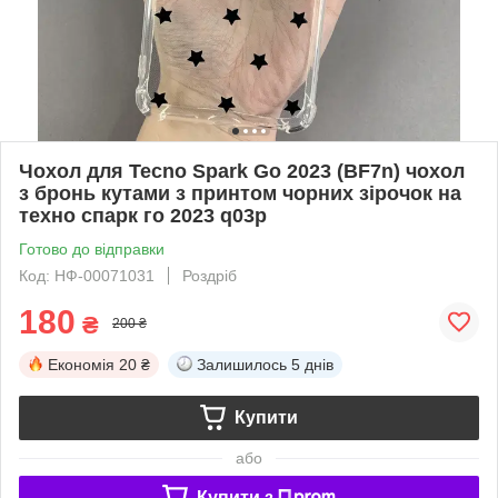
Чохол для Tecno Spark Go 2023 (BF7n) чохол
з бронь кутами з принтом чорних зірочок на
техно спарк го 2023 q03p
Готово до відправки
Код: НФ-00071031
Роздріб
180
₴
200 ₴
Економія
20 ₴
Залишилось
5 днів
Купити
або
Купити з