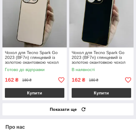
Чохол для Tecno Spark Go
Чохол для Tecno Spark Go
2023 (BF7n) глянцевий із
2023 (BF7n) глянцевий із
золотою окантовкою чохол
золотою окантовкою чохол
на техно спарк го 2023
на техно спарк го 2023
Готово до відправки
В наявності
пудровий h7y
чорний h7y
162
162
₴
₴
180 ₴
180 ₴
Купити
Купити
Показати ще
Про нас