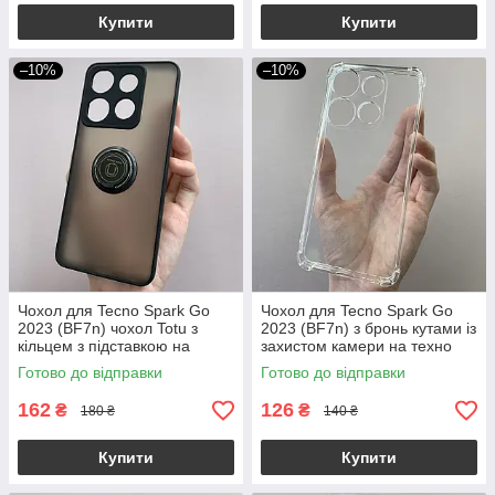
Купити
Купити
–10%
–10%
Чохол для Tecno Spark Go
Чохол для Tecno Spark Go
2023 (BF7n) чохол Totu з
2023 (BF7n) з бронь кутами із
кільцем з підставкою на
захистом камери на техно
техно спарк го 2023 чорний
спарк го 2023 прозорий ttp
Готово до відправки
Готово до відправки
m8n
162
126
₴
₴
180 ₴
140 ₴
Купити
Купити