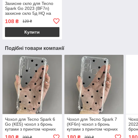
Захисне скло для Tecno
Spark Go 2023 (BF7n)
захисне скло 5д HQ на
телефон техно спарк го
108
₴
120 ₴
2023 чорне hqg
Купити
Подібні товари компанії
Чохол для Tecno Spark 6
Чохол для Tecno Spark 7
Чохо
Go (KE5) чохол з бронь
(KF6n) чохол з бронь
2022
кутами з принтом чорних
кутами з принтом чорних
брон
зірочок на техно спарк 6
зірочок на техно спарк 7
чорн
180
180
180
₴
₴
200 ₴
200 ₴