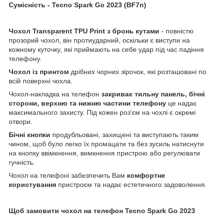
Сумісність - Tecno Spark Go 2023 (BF7n)
Чохол
Transparent
TPU
Print з бронь кутами
- повністю
прозорий чохол, він протиударний, оскільки є виступи на
кожному куточку, які приймають на себе удар під час падіння
телефону.
Чохол із принтом
дрібних чорних зірочок, які розташовані по
всій поверхні чохла.
Чохол-накладка на телефон
закриває тильну панель, бічні
сторони, верхню та нижню частини телефону
це надає
максимального захисту. Під кожен роз'єм на чохлі є окремі
отвори.
Бічні кнопки
продубльовані, захищені та виступають таким
чином, щоб було легко їх промацати та без зусиль натиснути
на кнопку ввімкнення, вимкнення пристрою або регулювати
гучність.
Чохол на телефоні забезпечить Вам
комфортне
користування
пристроєм та надає естетичного задоволення.
Щоб замовити чохол на телефон Tecno Spark Go 2023