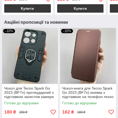
го q03p
q03p
спар
Купити
Купити
Акційні пропозиції та новинки
–10%
–10%
Чохол для Tecno Spark Go
Чохол-книга для Tecno Spark
2023 (BF7n) протиударний з
Go 2023 (BF7n) книжка з
підставкою захистом камери
підставкою на телефон техно
на техно спарк го чорна q4l
спарк го 2023 бордова stn
Готово до відправки
Готово до відправки
180
162
₴
₴
200 ₴
180 ₴