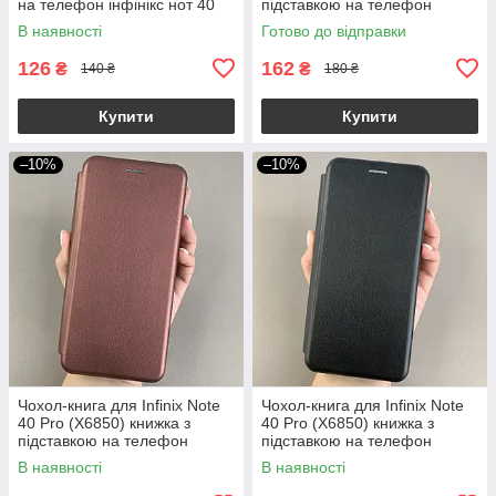
на телефон інфінікс нот 40
підставкою на телефон
про прозорий ttp
інфінікс нот 40 про синя stn
В наявності
Готово до відправки
126
162
₴
₴
140 ₴
180 ₴
Купити
Купити
–10%
–10%
Чохол-книга для Infinix Note
Чохол-книга для Infinix Note
40 Pro (X6850) книжка з
40 Pro (X6850) книжка з
підставкою на телефон
підставкою на телефон
інфінікс нот 40 про бордова
інфінікс нот 40 про чорна stn
В наявності
В наявності
stn