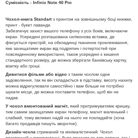
Сумісність -
Infinix Note 40 Pro
Чохол-книга Standart
з принтом на зовнішньому боці книжки,
принт - букет лаванди.
Забезпечує захист вашого телефону з усіх боків, включаючи
екран. Усередині розташована силіконова вставка, де
фіксується пристрій, на обкладинці тканинне проклеювання,
яке захищатиме екран від подряпин і потертостей при
повсякденному використанні, також усередині є кишеня
стандартного розміру, де можна зберігати банківську картку,
візитку або гроші.
Дивитися фільми або відео
з таким чохлом одне
задоволення, так як він складається в підставку, висоту нахилу
можна відрегулювати самостійно і вам більше не потрібно
шукати місце, де можна поставити телефон, щоб він не
падав.
У чохол вмонтований магніт,
який притримуватиме кришку,
тим самим захищатиме екран телефону, магніт маленький і
слабкий, тому великих надій на нього не покладайте (хоча
багато продавців пишуть зворотне).
Дизайн чохла
стриманий та мінімалістичний. Чохол
практичний у використанні, буде зручним як для дитини, так і