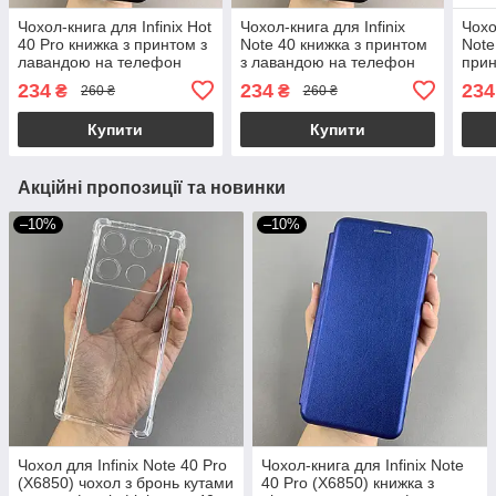
Чохол-книга для Infinix Hot
Чохол-книга для Infinix
Чохо
40 Pro книжка з принтом з
Note 40 книжка з принтом
Note
лавандою на телефон
з лавандою на телефон
прин
інфінікс хот 40 про чорна
інфінікс нот 40 чорна
теле
234
234
234
₴
₴
260 ₴
260 ₴
q07w
q07w
про 
Купити
Купити
Акційні пропозиції та новинки
–10%
–10%
Чохол для Infinix Note 40 Pro
Чохол-книга для Infinix Note
(X6850) чохол з бронь кутами
40 Pro (X6850) книжка з