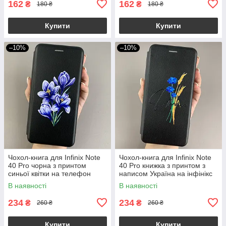
162
162
₴
₴
180 ₴
180 ₴
Купити
Купити
–10%
–10%
Чохол-книга для Infinix Note
Чохол-книга для Infinix Note
40 Pro чорна з принтом
40 Pro книжка з принтом з
синьої квітки на телефон
написом Україна на інфінікс
інфінікс нот 40 про q06r
нот 40 про чорна q04j
В наявності
В наявності
234
234
₴
₴
260 ₴
260 ₴
Купити
Купити