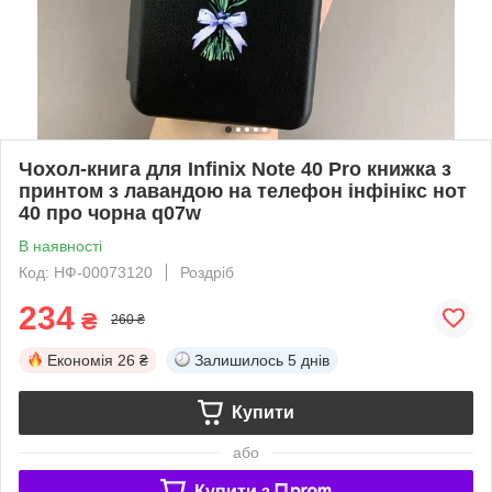
Чохол-книга для Infinix Note 40 Pro книжка з
принтом з лавандою на телефон інфінікс нот
40 про чорна q07w
В наявності
Код: НФ-00073120
Роздріб
234
₴
260 ₴
Економія
26 ₴
Залишилось
5 днів
Купити
або
Купити з