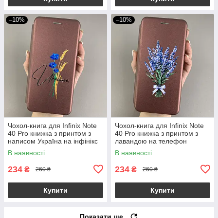
–10%
–10%
Чохол-книга для Infinix Note
Чохол-книга для Infinix Note
40 Pro книжка з принтом з
40 Pro книжка з принтом з
написом Україна на інфінікс
лавандою на телефон
нот 40 про бордова q04j
інфінікс нот 40 про бордова
В наявності
В наявності
q07w
234
234
₴
₴
260 ₴
260 ₴
Купити
Купити
Показати ще