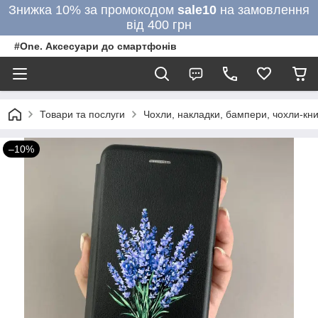
Знижка 10% за промокодом
sale10
на замовлення
від 400 грн
#One. Аксесуари до смартфонів
Товари та послуги
Чохли, накладки, бампери, чохли-кни
–10%