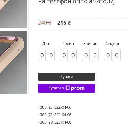
на телефон оппо а57с q07j
240 ₴
216 ₴
Днів
Годин
Хвилин
Секунд
0
0
0
0
0
0
0
0
Купити
Купити з
+380 (95) 322-04-06
+380 (73) 322-04-06
+380 (98) 323-04-06