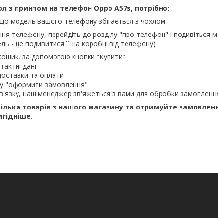
л з принтом на телефон Oppo A57s, потрібно:
що модель вашого телефону збігається з чохлом.
ння телефону, перейдіть до розділу "про телефон" і подивіться м
ль - це подивитися її на коробці від телефону)
кошик, за допомогою кнопки “Купити”
тактні дані
доставки та оплати
ку "оформити замовлення"
в'язку, наш менеджер зв'яжеться з вами для обробки замовленн
ілька товарів з нашого магазину та отримуйте замовлен
игідніше.