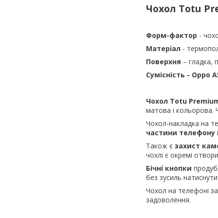
Чохол Totu
Pr
Форм-фактор
- чох
Матеріал
- термопо
Поверхня
– гладка, 
Сумісність - Oppo A
Чохол
Totu
Premium
матова і кольорова. Ч
Чохол-накладка на 
частини телефону
Також є
захист кам
чохлі є окремі отвори
Бічні кнопки
продубл
без зусиль натиснути
Чохол на телефоні з
задоволення.