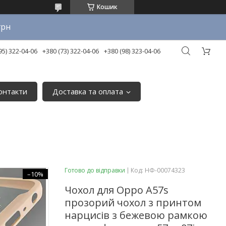
Кошик
грн
95) 322-04-06
+380 (73) 322-04-06
+380 (98) 323-04-06
онтакти
Доставка та оплата
Готово до відправки
Код:
НФ-00074323
–10%
Чохол для Oppo A57s
прозорий чохол з принтом
нарцисів з бежевою рамкою