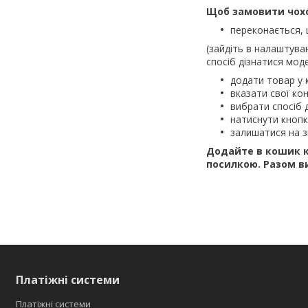
Щоб замовити чохо
переконається, 
(зайдіть в налаштува
спосіб дізнатися моде
додати товар у 
вказати свої кон
вибрати спосіб 
натиснути кноп
залишатися на з
Додайте в кошик к
посилкою.
Разом в
Платіжні системи
Платіжні системи