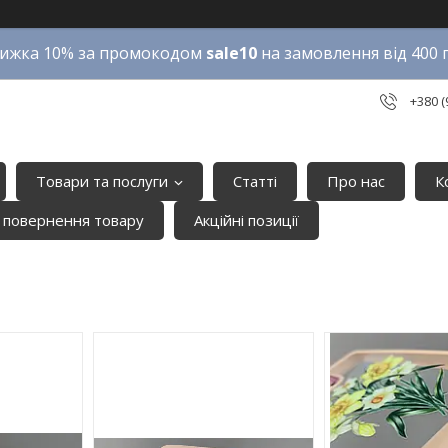
ижка 10% за промокодом
sale10
на замовлення від 400 
+380 (
Товари та послуги
Статті
Про нас
К
 повернення товару
Акційні позиції