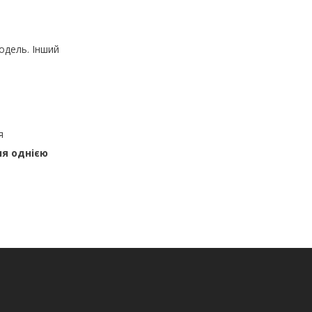
одель. Інший
я
ня однією