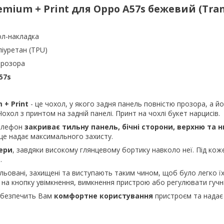
emium + Print для Oppo A57s бежевий (Tran
ол-накладка
ліуретан (TPU)
прозора
57s
 + Print
- це чохол, у якого задня панель повністю прозора, а й
охол з принтом на задній панелі. Принт на чохлі букет нарцисів.
телефон
закриває тильну панель, бічні сторони, верхню та 
це надає максимального захисту.
ери
, завдяки високому глянцевому бортику навколо неї. Під кож
.
ьовані, захищені та виступають таким чином, щоб було легко їх
 на кнопку увімкнення, вимкнення пристрою або регулювати гучні
абезпечить Вам
комфортне користування
пристроєм та надає