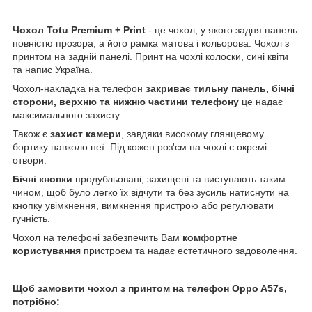
Чохол
Totu
Premium + Print
- це чохол, у якого задня панель
повністю прозора, а його рамка матова і кольорова. Чохол з
принтом на задній панелі. Принт на чохлі колоски, сині квіти
та напис Україна.
Чохол-накладка на телефон
закриває тильну панель, бічні
сторони, верхню та нижню частини телефону
це надає
максимального захисту.
Також є
захист камери
, завдяки високому глянцевому
бортику навколо неї. Під кожен роз'єм на чохлі є окремі
отвори.
Бічні кнопки
продубльовані, захищені та виступають таким
чином, щоб було легко їх відчути та без зусиль натиснути на
кнопку увімкнення, вимкнення пристрою або регулювати
гучність.
Чохол на телефоні забезпечить Вам
комфортне
користування
пристроєм та надає естетичного задоволення.
Щоб замовити чохол з принтом на телефон Oppo A57s,
потрібно: