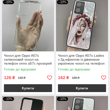
–10%
–10%
Чохол для Oppo A57s
Чохол для Oppo A57s Ladies
силіконовий чохол на
з 3д ефектом із дівчинкою
телефон оппо а57с прозорий
українкою чохол на телефон
NSP
оппо а57с білий
Готово до відправки
Готово до відправки
126
162
₴
₴
140 ₴
180 ₴
Купити
Купити
–10%
–10%