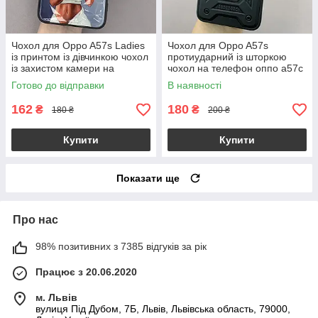
Чохол для Oppo A57s Ladies
Чохол для Oppo A57s
із принтом із дівчинкою чохол
протиударний із шторкою
із захистом камери на
чохол на телефон оппо а57с
телефон оппо а57с сірий
чорний crt
Готово до відправки
В наявності
162
180
₴
₴
180 ₴
200 ₴
Купити
Купити
Показати ще
Про нас
98% позитивних з 7385 відгуків за рік
Працює з 20.06.2020
м. Львів
вулиця Під Дубом, 7Б, Львів, Львівська область, 79000,