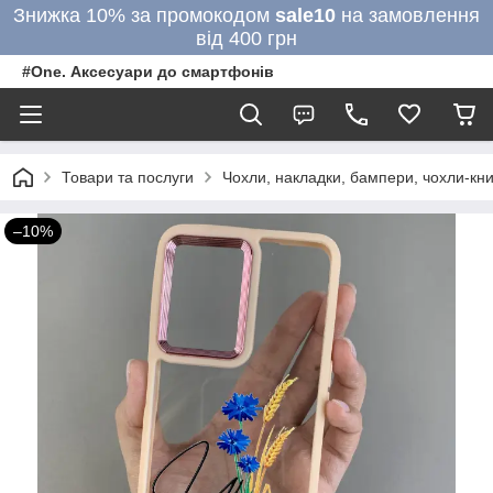
Знижка 10% за промокодом
sale10
на замовлення
від 400 грн
#One. Аксесуари до смартфонів
Товари та послуги
Чохли, накладки, бампери, чохли-кни
–10%