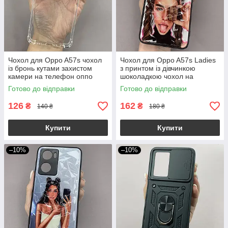
Чохол для Oppo A57s чохол
Чохол для Oppo A57s Ladies
із бронь кутами захистом
з принтом із дівчинкою
камери на телефон оппо
шоколадкою чохол на
а57с прозорий ttp
телефон оппо а57с білий
Готово до відправки
Готово до відправки
126
162
₴
₴
140 ₴
180 ₴
Купити
Купити
–10%
–10%