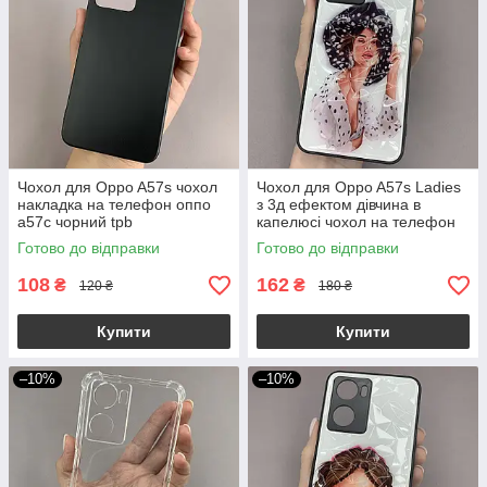
Чохол для Oppo A57s чохол
Чохол для Oppo A57s Ladies
накладка на телефон оппо
з 3д ефектом дівчина в
а57с чорний tpb
капелюсі чохол на телефон
оппо а57с білий
Готово до відправки
Готово до відправки
108
162
₴
₴
120 ₴
180 ₴
Купити
Купити
–10%
–10%