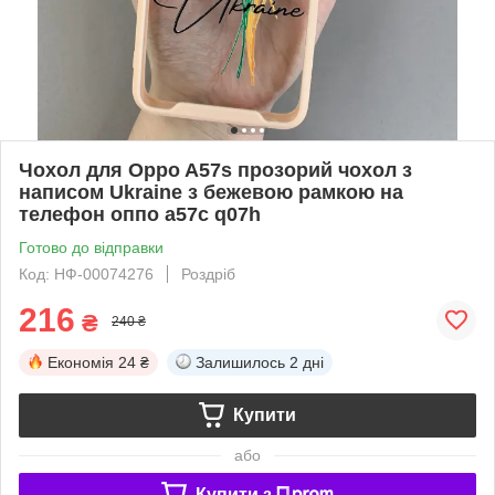
Чохол для Oppo A57s прозорий чохол з
написом Ukraine з бежевою рамкою на
телефон оппо а57с q07h
Готово до відправки
Код: НФ-00074276
Роздріб
216
₴
240 ₴
Економія
24 ₴
Залишилось
2 дні
Купити
або
Купити з