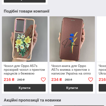
Подібні товари компанії
Чохол для Oppo A57s
Чохол-книга для Oppo
Чохо
прозорий чохол з принтом
A57s книжка з принтом з
проз
нарцисів з бежевою
написом Україна на оппо
Ukra
рамкою на телефон оппо
а57с бордова q04j
рамк
216
234
216
₴
₴
240 ₴
260 ₴
а57с q07j
а15 
Купити
Купити
Акційні пропозиції та новинки