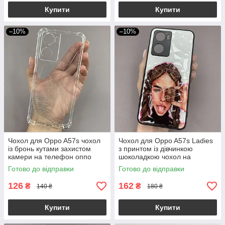
Купити
Купити
–10%
–10%
Чохол для Oppo A57s чохол
Чохол для Oppo A57s Ladies
із бронь кутами захистом
з принтом із дівчинкою
камери на телефон оппо
шоколадкою чохол на
а57с прозорий ttp
телефон оппо а57с білий
Готово до відправки
Готово до відправки
126
162
₴
₴
140 ₴
180 ₴
Купити
Купити