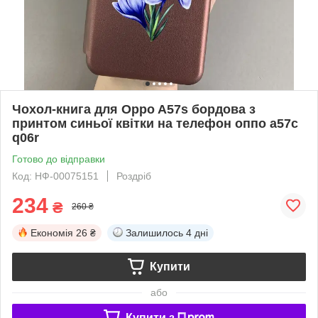
Чохол-книга для Oppo A57s бордова з
принтом синьої квітки на телефон оппо а57с
q06r
Готово до відправки
Код: НФ-00075151
Роздріб
234
₴
260 ₴
Економія
26 ₴
Залишилось
4 дні
Купити
або
Купити з