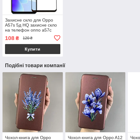
Захисне скло для Oppo
A57s 5д HQ захисне скло
на телефон оппо а57с
чорне hqg
108
₴
120 ₴
Купити
Подібні товари компанії
Чохол-книга для Oppo
Чохол-книга для Oppo A12
Чохо