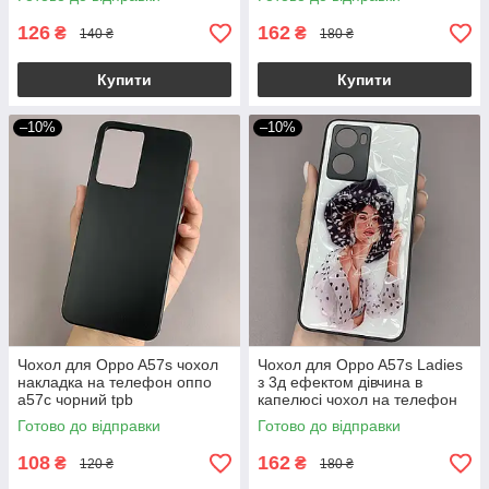
126
162
₴
₴
140 ₴
180 ₴
Купити
Купити
–10%
–10%
Чохол для Oppo A57s чохол
Чохол для Oppo A57s Ladies
накладка на телефон оппо
з 3д ефектом дівчина в
а57с чорний tpb
капелюсі чохол на телефон
оппо а57с білий
Готово до відправки
Готово до відправки
108
162
₴
₴
120 ₴
180 ₴