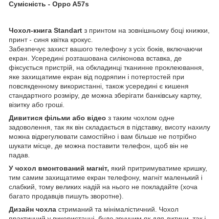
Сумісність -
Oppo A57s
Чохол-книга Standart
з принтом на зовнішньому боці книжки,
принт - синя квітка крокус.
Забезпечує захист вашого телефону з усіх боків, включаючи
екран. Усередині розташована силіконова вставка, де
фіксується пристрій, на обкладинці тканинне проклеювання,
яке захищатиме екран від подряпин і потертостей при
повсякденному використанні, також усередині є кишеня
стандартного розміру, де можна зберігати банківську картку,
візитку або гроші.
Дивитися фільми або відео
з таким чохлом одне
задоволення, так як він складається в підставку, висоту нахилу
можна відрегулювати самостійно і вам більше не потрібно
шукати місце, де можна поставити телефон, щоб він не
падав.
У чохол вмонтований магніт,
який притримуватиме кришку,
тим самим захищатиме екран телефону, магніт маленький і
слабкий, тому великих надій на нього не покладайте (хоча
багато продавців пишуть зворотне).
Дизайн чохла
стриманий та мінімалістичний. Чохол
практичний у використанні, буде зручним як для дитини, так і