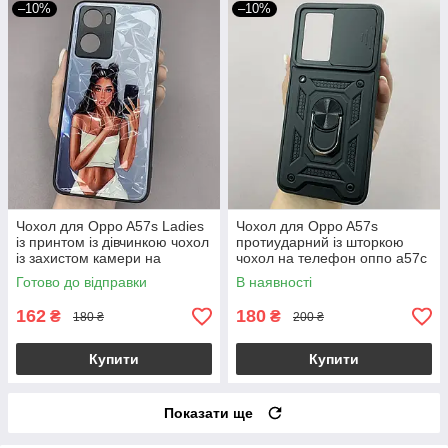
–10%
–10%
Чохол для Oppo A57s Ladies
Чохол для Oppo A57s
із принтом із дівчинкою чохол
протиударний із шторкою
із захистом камери на
чохол на телефон оппо а57с
телефон оппо а57с сірий
чорний crt
Готово до відправки
В наявності
162
180
₴
₴
180 ₴
200 ₴
Купити
Купити
Показати ще