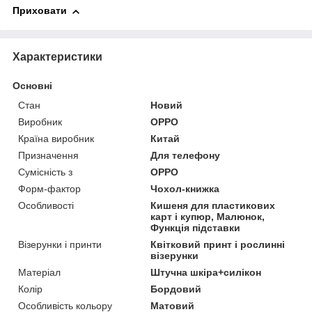
Приховати
Характеристики
Основні
Стан
Новий
Виробник
OPPO
Країна виробник
Китай
Призначення
Для телефону
Сумісність з
OPPO
Форм-фактор
Чохол-книжка
Особливості
Кишеня для пластикових
карт і купюр, Малюнок,
Функція підставки
Візерунки і принти
Квітковий принт і рослинні
візерунки
Матеріал
Штучна шкіра+силікон
Колір
Бордовий
Особливість кольору
Матовий