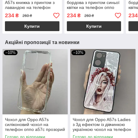
A57s книжка з принтом з
бордова з принтом синьої
борд
лавандою на телефон
квітки на телефон оппо
квіт
оппо а57с бордова q07w
а12 q06r
а16 
234
234
234
₴
₴
260 ₴
260 ₴
Купити
Купити
Акційні пропозиції та новинки
–10%
–10%
Чохол для Oppo A57s
Чохол для Oppo A57s Ladies
силіконовий чохол на
з 3д ефектом із дівчинкою
телефон оппо а57с прозорий
українкою чохол на телефон
NSP
оппо а57с білий
Готово до відправки
Готово до відправки