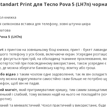
tandart Print для
Tecno Pova 5 (LH7n) чорн
ол-книжка
і силіконова вставка для телефону, зовні штучна шкіра
матова
ova 5 (LH7n)
art
з принтом на зовнішньому боці книжки, принт - букет лаванди
шого телефону з усіх боків, включаючи екран. Усередині розташ
де фіксується пристрій, на обкладинці тканинне проклеювання, я
 потертостей при повсякденному використанні, також усередині 
 де можна зберігати банківську картку, візитку або гроші.
або відео
з таким чохлом одне задоволення, так як він складаєт
хилу можна відрегулювати самостійно і вам більше не потрібно шу
ефон, щоб він не падав.
ий магніт,
який притримуватиме кришку, тим самим захищатиме
енький і слабкий, тому великих надій на нього не покладайте (хо
ротне).
аний та мінімалістичний. Чохол практичний у використанні, буде