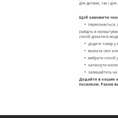
для дитини, так і для
Щоб замовити чох
переконається,
(зайдіть в налаштува
спосіб дізнатися моде
додати товар у 
вказати свої кон
вибрати спосіб 
натиснути кноп
залишайтесь на 
Додайте в кошик к
посилкою. Разом в