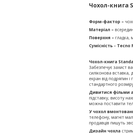
Чохол-книга S
Форм-фактор –
чох
Матеріал –
всередин
Поверхня –
гладка, 
Сумісність -
Tecno P
Чохол-книга Stand
Забезпечує захист ва
силіконова вставка, 
екран від подряпин і
стандартного розміру,
Дивитися фільми 
підставку, висоту на
можна поставити тел
У чохол вмонтован
телефону, магніт мал
продавців пишуть зво
Дизайн чохла
стрим