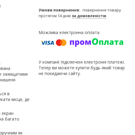
а
повернення товару
протягом 14 днів
за домовленістю
У компанії підключені електронні платежі.
.
Тепер ви можете купити будь-який товар
ована
не покидаючи сайту.
ке захищатиме
є кишеня
ься в
кати місце, де
 екран
ча багато
 зручним як