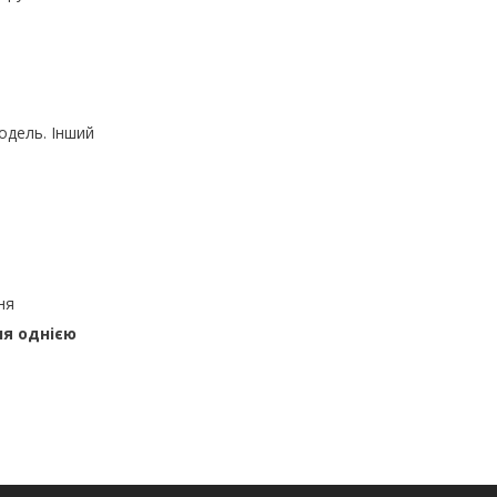
одель. Інший
ня
ня однією