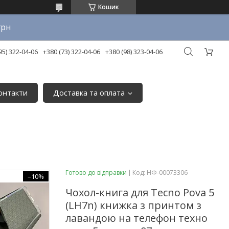
Кошик
грн
95) 322-04-06
+380 (73) 322-04-06
+380 (98) 323-04-06
онтакти
Доставка та оплата
Готово до відправки
Код:
НФ-00073306
–10%
Чохол-книга для Tecno Pova 5
(LH7n) книжка з принтом з
лавандою на телефон техно