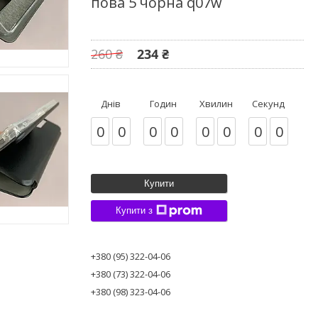
пова 5 чорна q07w
260 ₴
234 ₴
Днів
Годин
Хвилин
Секунд
0
0
0
0
0
0
0
0
Купити
Купити з
+380 (95) 322-04-06
+380 (73) 322-04-06
+380 (98) 323-04-06