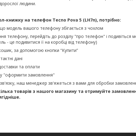
 дорослої людини.
ол-книжку на телефон
Tecno Pova 5 (LH7n), потрібно:
 що модель вашого телефону збігається з чохлом
ння телефону, перейдіть до розділу "про телефон" і подивіться м
ль - це подивитися її на коробці від телефону)
кошик, за допомогою кнопки “Купити”
тактні дані
доставки та оплати
ку "оформити замовлення"
зв'язку, наш менеджер зв'яжеться з вами для обробки замовлен
ілька товарів з нашого магазину та отримуйте замовлен
игідніше.