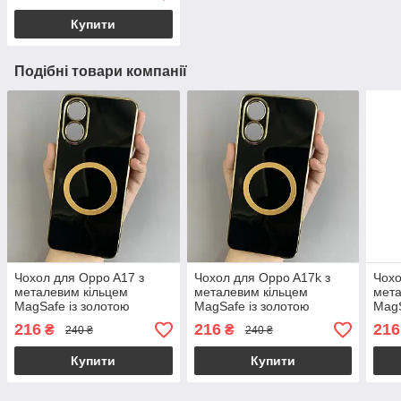
Купити
Подібні товари компанії
Чохол для Oppo A17 з
Чохол для Oppo A17k з
Чохо
металевим кільцем
металевим кільцем
мета
MagSafe із золотою
MagSafe із золотою
MagS
рамкою на оппо а17
рамкою на оппо а17к
рамк
216
216
216
₴
₴
240 ₴
240 ₴
чорний q08w
чорний q08w
чор
Купити
Купити