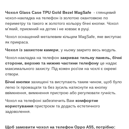
Чохол
Glass
Case
TPU
Gold
Bezel MagSafe
- глянцевий
чохол-накладка на телефон із золотою окантовкою по
периметру та такого ж золотого кольору бічні кнопки. Чохол
м'який, приємний на дотик і не ковзає в руці.
Чохол оснащений металевим кільцем MagSafe, яке виступає
як прикраса.
Чохол із захистом камери
, у ньому закрито весь модуль.
Чохол-накладка на телефон
закриває тильну панель, бічні
сторони, верхню та нижню частини телефону
це надає
максимального захисту. Під кожен роз'єм на чохлі є окремі
отвори.
Бічні кнопки
захищені та виступають таким чином, щоб було
легко їх промацати та без зусиль натиснути на кнопку
ввімкнення, вимкнення пристрою або регулювати гучність.
Чохол на телефоні забезпечить Вам
комфортне
користування
пристроєм та додасть естетичного
задоволення.
Щоб замовити чохол на телефон Oppo A55, потрібно: