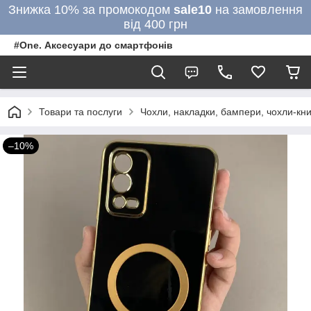
Знижка 10% за промокодом
sale10
на замовлення
від 400 грн
#One. Аксесуари до смартфонів
Товари та послуги
Чохли, накладки, бампери, чохли-кни
–10%