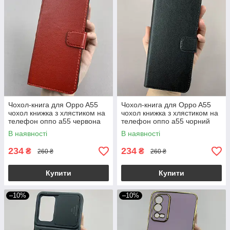
Чохол-книга для Oppo A55
Чохол-книга для Oppo A55
чохол книжка з хлястиком на
чохол книжка з хлястиком на
телефон оппо а55 червона
телефон оппо а55 чорний
b6r
b6r
В наявності
В наявності
234
234
₴
₴
260 ₴
260 ₴
Купити
Купити
–10%
–10%