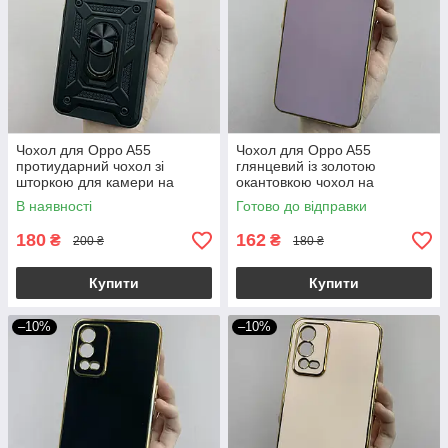
Чохол для Oppo A55
Чохол для Oppo A55
протиударний чохол зі
глянцевий із золотою
шторкою для камери на
окантовкою чохол на
телефон оппо а55 чорний crt
телефон оппо а55 чорничний
В наявності
Готово до відправки
h7y
180
162
₴
₴
200 ₴
180 ₴
Купити
Купити
–10%
–10%