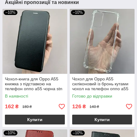
Акційні пропозиції та новинки
–10%
–10%
Чохол-книга для Oppo A55
Чохол для Oppo A55
книжка з підставкою на
силіконовий із бронь кутами
телефон оппо а55 чорна stn
чохол на телефон оппо а55
прозорий ttp
В наявності
Готово до відправки
162
126
₴
₴
180 ₴
140 ₴
Купити
Купити
–10%
–10%