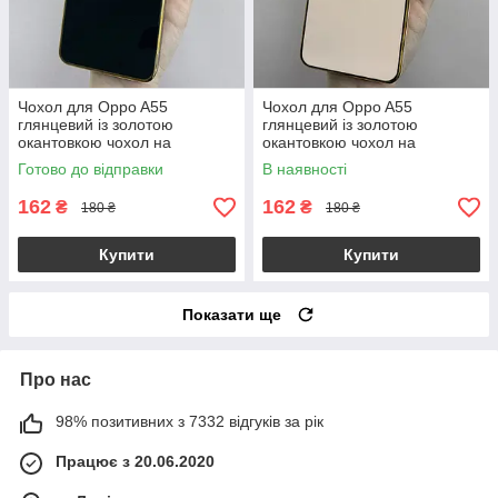
Чохол для Oppo A55
Чохол для Oppo A55
глянцевий із золотою
глянцевий із золотою
окантовкою чохол на
окантовкою чохол на
телефон оппо а55 чорний
телефон оппо а55 пудровий
Готово до відправки
В наявності
h7y
h7y
162
162
₴
₴
180 ₴
180 ₴
Купити
Купити
Показати ще
Про нас
98% позитивних з 7332 відгуків за рік
Працює з 20.06.2020