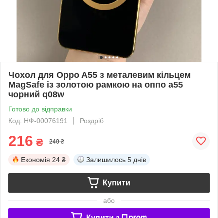
Чохол для Oppo A55 з металевим кільцем
MagSafe із золотою рамкою на оппо а55
чорний q08w
Готово до відправки
Код: НФ-00076191
Роздріб
216
₴
240 ₴
Економія
24 ₴
Залишилось
5 днів
Купити
або
Купити з