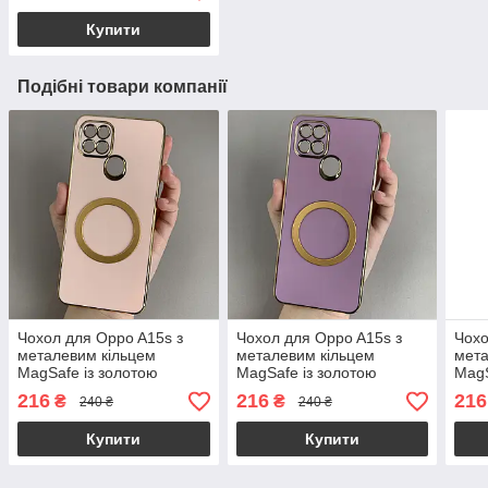
Купити
Подібні товари компанії
Чохол для Oppo A15s з
Чохол для Oppo A15s з
Чохо
металевим кільцем
металевим кільцем
мета
MagSafe із золотою
MagSafe із золотою
MagS
рамкою на оппо а15с
рамкою на оппо а15с
рамк
216
216
216
₴
₴
240 ₴
240 ₴
пудровий q08w
чорничний q08w
чор
Купити
Купити