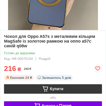
Чохол для Oppo A57s з металевим кільцем
MagSafe із золотою рамкою на оппо а57с
синій q08w
Готово до відправки
Код: НФ-00076194
Роздріб
216
₴
240 ₴
Економія
24 ₴
Залишилось
5 днів
Купити
або
Купити з