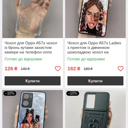
Чохол для Oppo A57s чохол
Чохол для Oppo A57s Ladies
із бронь кутами захистом
з принтом із дівчинкою
камери на телефон оппо
шоколадкою чохол на
а57с прозорий ttp
телефон оппо а57с білий
Готово до відправки
Готово до відправки
126
162
₴
₴
140 ₴
180 ₴
Купити
Купити
–10%
–10%