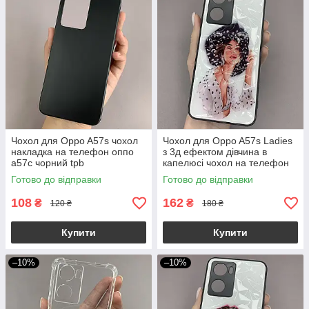
Чохол для Oppo A57s чохол
Чохол для Oppo A57s Ladies
накладка на телефон оппо
з 3д ефектом дівчина в
а57с чорний tpb
капелюсі чохол на телефон
оппо а57с білий
Готово до відправки
Готово до відправки
108
162
₴
₴
120 ₴
180 ₴
Купити
Купити
–10%
–10%