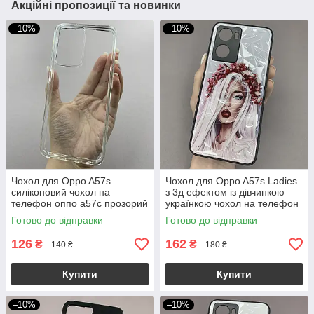
Акційні пропозиції та новинки
–10%
–10%
Чохол для Oppo A57s
Чохол для Oppo A57s Ladies
силіконовий чохол на
з 3д ефектом із дівчинкою
телефон оппо а57с прозорий
українкою чохол на телефон
NSP
оппо а57с білий
Готово до відправки
Готово до відправки
126
162
₴
₴
140 ₴
180 ₴
Купити
Купити
–10%
–10%