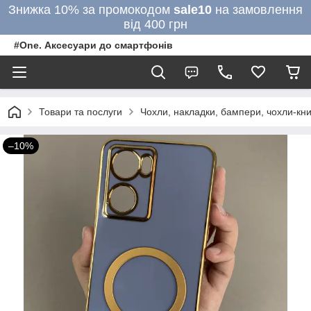
Знижка 10% за промокодом
sale10
на замовлення
від 400 грн
#One. Аксесуари до смартфонів
Товари та послуги
Чохли, накладки, бампери, чохли-кни
–10%