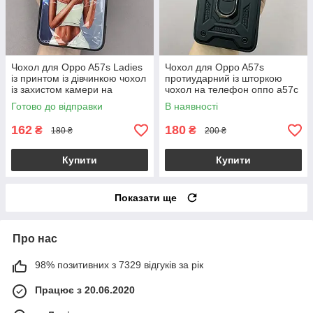
Чохол для Oppo A57s Ladies
Чохол для Oppo A57s
із принтом із дівчинкою чохол
протиударний із шторкою
із захистом камери на
чохол на телефон оппо а57с
телефон оппо а57с сірий
чорний crt
Готово до відправки
В наявності
162
180
₴
₴
180 ₴
200 ₴
Купити
Купити
Показати ще
Про нас
98% позитивних з 7329 відгуків за рік
Працює з 20.06.2020