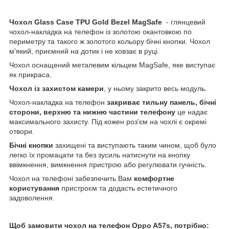
Чохол
Glass
Case
TPU
Gold
Bezel MagSafe
- глянцевий
чохол-накладка на телефон із золотою окантовкою по
периметру та такого ж золотого кольору бічні кнопки. Чохол
м'який, приємний на дотик і не ковзає в руці.
Чохол оснащений металевим кільцем MagSafe, яке виступає
як прикраса.
Чохол із захистом камери
, у ньому закрито весь модуль.
Чохол-накладка на телефон
закриває тильну панель, бічні
сторони, верхню та нижню частини телефону
це надає
максимального захисту. Під кожен роз'єм на чохлі є окремі
отвори.
Бічні кнопки
захищені та виступають таким чином, щоб було
легко їх промацати та без зусиль натиснути на кнопку
ввімкнення, вимкнення пристрою або регулювати гучність.
Чохол на телефоні забезпечить Вам
комфортне
користування
пристроєм та додасть естетичного
задоволення.
Щоб замовити чохол на телефон Oppo A57s, потрібно: