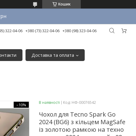
Кошик
грн
95) 322-04-06
+380 (73) 322-04-06
+380 (98) 323-04-06
онтакти
Доставка та оплата
В наявності
Код:
НФ-00076542
–10%
Чохол для Tecno Spark Go
2024 (BG6) з кільцем MagSafe
із золотою рамкою на техно