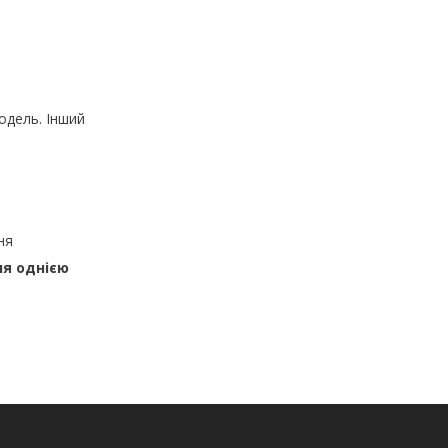
одель. Інший
ня
ня однією