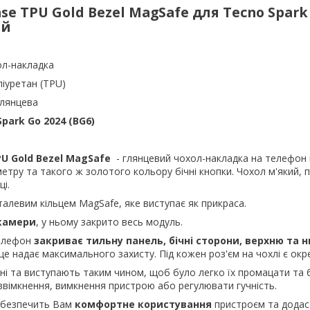
ase TPU Gold Bezel MagSafe для Tecno Spark
ий
ол-накладка
ліуретан (TPU)
глянцева
Spark Go 2024 (BG6)
PU
Gold
Bezel MagSafe
- глянцевий чохол-накладка на телефон 
тру та такого ж золотого кольору бічні кнопки. Чохол м'який, 
ці.
алевим кільцем MagSafe, яке виступає як прикраса.
 камери
, у ньому закрито весь модуль.
телефон
закриває тильну панель, бічні сторони, верхню та 
це надає максимального захисту. Під кожен роз'єм на чохлі є окр
і та виступають таким чином, щоб було легко їх промацати та 
ввімкнення, вимкнення пристрою або регулювати гучність.
абезпечить Вам
комфортне користування
пристроєм та додас