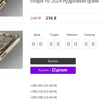
спарк го 2024 пудровий q08w
240 ₴
216 ₴
Днів
Годин
Хвилин
Секунд
0
0
0
0
0
0
0
0
Купити
Купити з
+380 (95) 322-04-06
+380 (73) 322-04-06
+380 (98) 323-04-06