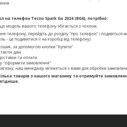
ення.
 на телефон Tecno Spark Go 2024 (BG6), потрібно:
що модель вашого телефону збігається з чохлом.
ння телефону, перейдіть до розділу "про телефон" і подивіться м
ль - це подивитися її на коробці від телефону)
кошик, за допомогою кнопки “Купити”
тактні дані
доставки та оплати
ку "оформити замовлення"
зв'язку, наш менеджер зв'яжеться з вами для обробки замовлен
ілька товарів з нашого магазину та отримуйте замовлен
игідніше.