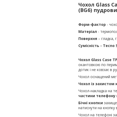
Чохол Glass C
(BG6) пудров
Форм-фактор
- чох
Матеріал
- термопо
Поверхня
– гладка, 
Сумісність - Tecno 
Чохол
Glass
Case
T
окантовкою по периме
дотик і не ковзає в ру
Чохол оснащений мет
Чохол із захистом
Чохол-накладка на 
частини телефону
Бічні кнопки
захищен
натиснути на кнопку 
Чохол на телефоні з