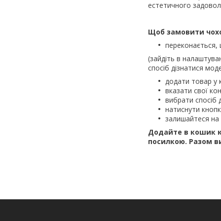
естетичного задовол
Щоб замовити чохол
переконається, 
(зайдіть в налаштува
спосіб дізнатися моде
додати товар у 
вказати свої кон
вибрати спосіб 
натиснути кноп
залишайтеся на 
Додайте в кошик к
посилкою.
Разом в