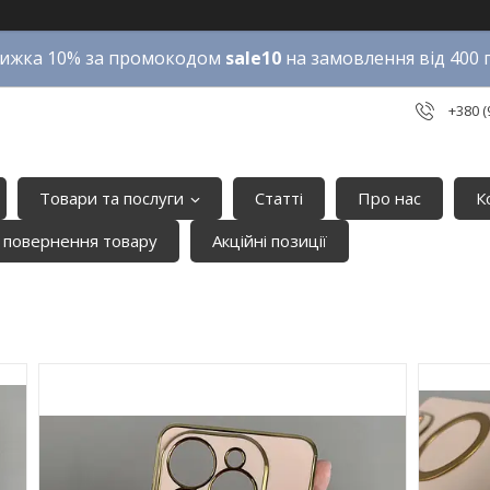
ижка 10% за промокодом
sale10
на замовлення від 400 
+380 (
Товари та послуги
Статті
Про нас
К
 повернення товару
Акційні позиції