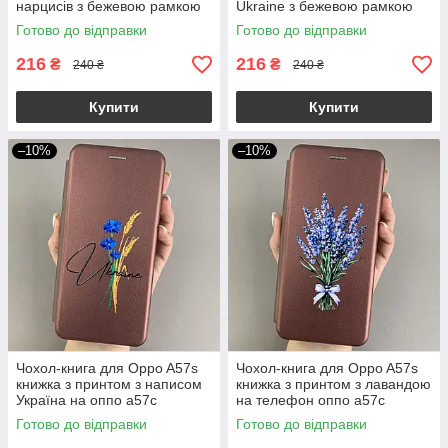
нарцисів з бежевою рамкою
Ukraine з бежевою рамкою
на телефон оппо а57с q07j
на телефон оппо а57с q07h
Готово до відправки
Готово до відправки
216
216
₴
₴
240 ₴
240 ₴
Купити
Купити
–10%
–10%
Чохол-книга для Oppo A57s
Чохол-книга для Oppo A57s
книжка з принтом з написом
книжка з принтом з лавандою
Україна на оппо а57с
на телефон оппо а57с
бордова q04j
бордова q07w
Готово до відправки
Готово до відправки