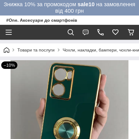
Знижка 10% за промокодом
sale10
на замовлення
від 400 грн
#One. Аксесуари до смартфонів
Товари та послуги
Чохли, накладки, бампери, чохли-кни
–10%