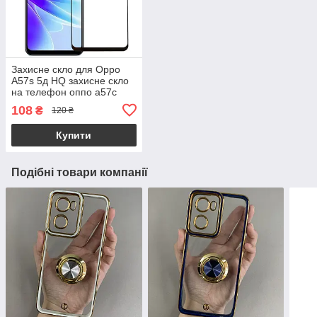
Захисне скло для Oppo
A57s 5д HQ захисне скло
на телефон оппо а57с
чорне hqg
108
₴
120 ₴
Купити
Подібні товари компанії