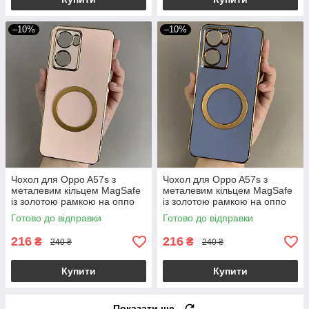
–10%
–10%
Чохол для Oppo A57s з
Чохол для Oppo A57s з
металевим кільцем MagSafe
металевим кільцем MagSafe
із золотою рамкою на оппо
із золотою рамкою на оппо
а57с пудровий q08w
а57с синій q08w
Готово до відправки
Готово до відправки
216
216
₴
₴
240 ₴
240 ₴
Купити
Купити
Показати ще