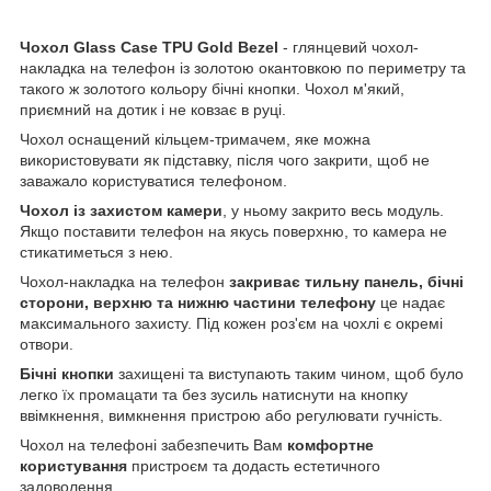
Чохол
Glass
Case
TPU
Gold
Bezel
- глянцевий чохол-
накладка на телефон із золотою окантовкою по периметру та
такого ж золотого кольору бічні кнопки. Чохол м'який,
приємний на дотик і не ковзає в руці.
Чохол оснащений кільцем-тримачем, яке можна
використовувати як підставку, після чого закрити, щоб не
заважало користуватися телефоном.
Чохол із захистом камери
, у ньому закрито весь модуль.
Якщо поставити телефон на якусь поверхню, то камера не
стикатиметься з нею.
Чохол-накладка на телефон
закриває тильну панель, бічні
сторони, верхню та нижню частини телефону
це надає
максимального захисту. Під кожен роз'єм на чохлі є окремі
отвори.
Бічні кнопки
захищені та виступають таким чином, щоб було
легко їх промацати та без зусиль натиснути на кнопку
ввімкнення, вимкнення пристрою або регулювати гучність.
Чохол на телефоні забезпечить Вам
комфортне
користування
пристроєм та додасть естетичного
задоволення.