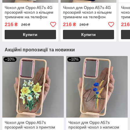
Чохол для Oppo A57s 4G
Чохол для Oppo A57s 4G
Чохо
прозорий чохол з кільцем
прозорий чохол з кільцем
чохо
тримачем на телефон
тримачем на телефон
три
оппо а57с 4г білий a01l
оппо а57с 4г синій a01l
оппо
216
216
216
₴
₴
240 ₴
240 ₴
q08
Купити
Купити
Акційні пропозиції та новинки
–10%
–10%
Чохол для Oppo A57s
Чохол для Oppo A57s
прозорий чохол з принтом
прозорий чохол з написом