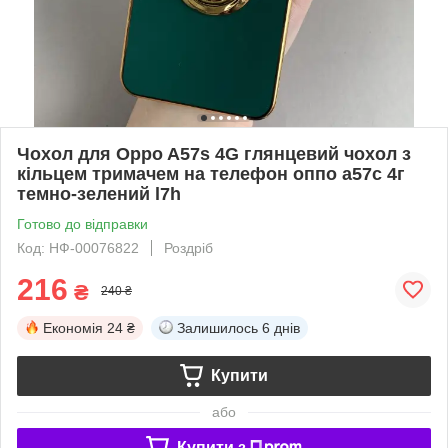
Чохол для Oppo A57s 4G глянцевий чохол з
кільцем тримачем на телефон оппо а57с 4г
темно-зелений l7h
Готово до відправки
Код: НФ-00076822
Роздріб
216
₴
240 ₴
Економія
24 ₴
Залишилось
6 днів
Купити
або
Купити з