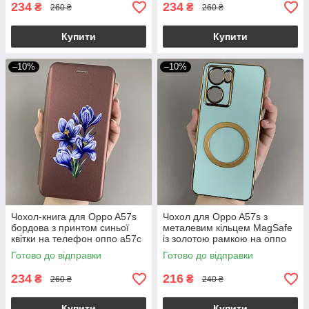
234
234
₴
₴
260 ₴
260 ₴
Купити
Купити
–10%
–10%
Чохол-книга для Oppo A57s
Чохол для Oppo A57s з
бордова з принтом синьої
металевим кільцем MagSafe
квітки на телефон оппо а57с
із золотою рамкою на оппо
q06r
а57с бірюзовий q08w
Готово до відправки
Готово до відправки
234
216
₴
₴
260 ₴
240 ₴
Купити
Купити