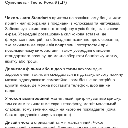
Сумісність -
Tecno Pova 6 (LI7)
Чохол-книга Standart
з принтом на зовнішньому боці книжки,
принт - напис Україна в поєднанні з колосками та квіточками.
Забезпечує захист вашого телефону з усіх боків, включаючи
екран. Усередині розташована силіконова вставка, де
фіксується пристрій, на обкладинці тканинне проклеювання,
яке захищатиме екран від подряпин і потертостей при
повсякденному використанні, також усередині є кишеня
стандартного розміру, де можна зберігати банківську картку,
візитку або гроші.
Дивитися фільми або відео
з таким чохлом одне
задоволення, так як він складається в підставку, висоту нахилу
можна відрегулювати самостійно і вам більше не потрібно
шукати місце, де можна поставити телефон, щоб він не
падав.
У чохол вмонтований магніт,
який притримуватиме кришку,
тим самим захищатиме екран телефону, магніт маленький і
слабкий, тому великих надій на нього не покладайте (хоча
багато продавців пишуть зворотне).
Дизайн чохла
стриманий та мінімалістичний. Чохол
практичний у використанні, буде зручним як для дитини, так і