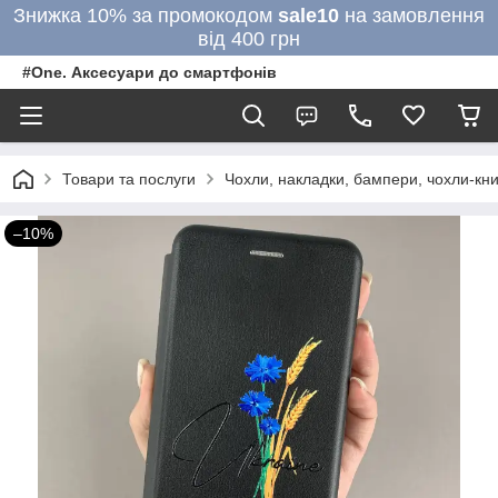
Знижка 10% за промокодом
sale10
на замовлення
від 400 грн
#One. Аксесуари до смартфонів
Товари та послуги
Чохли, накладки, бампери, чохли-кни
–10%