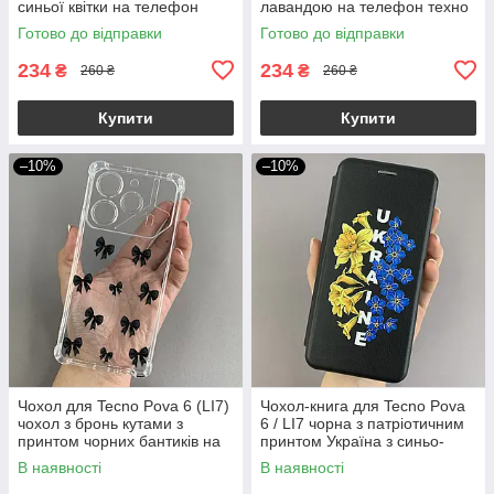
синьої квітки на телефон
лавандою на телефон техно
техно пова 6 q06r
пова 6 чорна q07w
Готово до відправки
Готово до відправки
234
234
₴
₴
260 ₴
260 ₴
Купити
Купити
–10%
–10%
Чохол для Tecno Pova 6 (LI7)
Чохол-книга для Tecno Pova
чохол з бронь кутами з
6 / LI7 чорна з патріотичним
принтом чорних бантиків на
принтом Україна з синьо-
техно пова 6 прозорий q03v
жовтими квіточками q09p
В наявності
В наявності