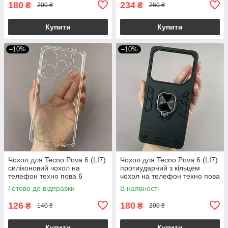
180
234
₴
₴
200 ₴
260 ₴
Купити
Купити
–10%
–10%
Чохол для Tecno Pova 6 (LI7)
Чохол для Tecno Pova 6 (LI7)
силіконовий чохол на
протиударний з кільцем
телефон техно пова 6
чохол на телефон техно пова
прозорий nsp
6 чорний q4l
Готово до відправки
В наявності
126
180
₴
₴
140 ₴
200 ₴
Купити
Купити