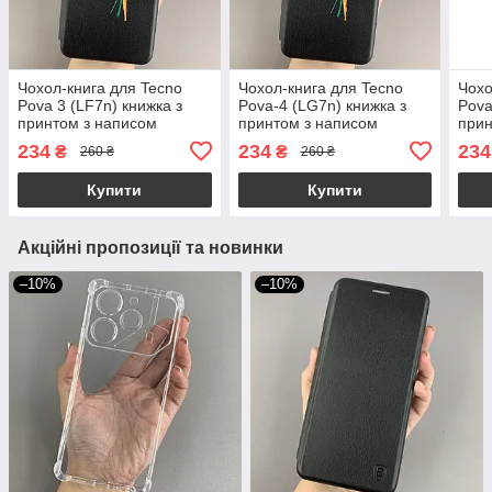
Чохол-книга для Tecno
Чохол-книга для Tecno
Чохо
Pova 3 (LF7n) книжка з
Pova-4 (LG7n) книжка з
Pova
принтом з написом
принтом з написом
прин
Україна на техно пова 3
Україна на техно пова 4
Укра
234
234
234
₴
₴
260 ₴
260 ₴
чорна q04j
чорна q04j
чорн
Купити
Купити
Акційні пропозиції та новинки
–10%
–10%