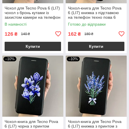
Чохол для Tecno Pova 6 (LI7)
Чохол-книга для Tecno Pova
чохол з бронь кутами із
6 (LI7) книжка з підставкою
захистом камери на телефон
на телефон техно пова 6
техно пова 6 прозорий ttp
чорна stn
В наявності
Готово до відправки
126
162
₴
₴
140 ₴
180 ₴
Купити
Купити
–10%
–10%
Чохол-книга для Tecno Pova
Чохол-книга для Tecno Pova
6 (LI7) чорна з принтом
6 (LI7) книжка з принтом з