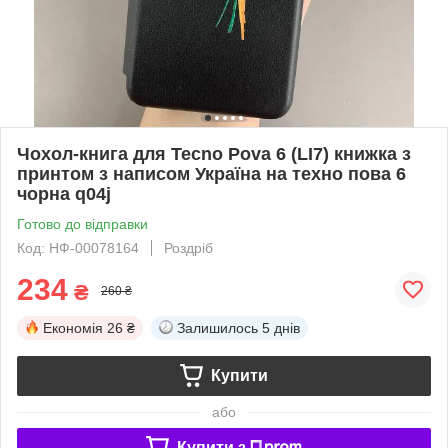
Чохол-книга для Tecno Pova 6 (LI7) книжка з
принтом з написом Україна на техно пова 6
чорна q04j
Готово до відправки
Код: НФ-00078164
Роздріб
234
₴
260 ₴
Економія
26 ₴
Залишилось
5 днів
Купити
або
Купити з