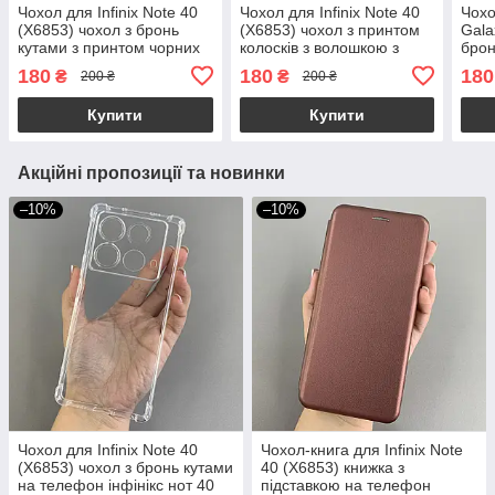
Чохол для Infinix Note 40
Чохол для Infinix Note 40
Чох
(X6853) чохол з бронь
(X6853) чохол з принтом
Gala
кутами з принтом чорних
колосків з волошкою з
брон
зірочок на інфінікс нот 40
бронь кутами прозорий
серд
180
180
180
₴
₴
200 ₴
200 ₴
q03p
q08q
самс
q04t
Купити
Купити
Акційні пропозиції та новинки
–10%
–10%
Чохол для Infinix Note 40
Чохол-книга для Infinix Note
(X6853) чохол з бронь кутами
40 (X6853) книжка з
на телефон інфінікс нот 40
підставкою на телефон