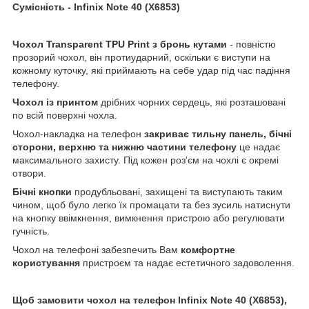
Сумісність - Infinix Note 40 (X6853)
Чохол
Transparent
TPU
Print з бронь кутами
- повністю
прозорий чохол, він протиударний, оскільки є виступи на
кожному куточку, які приймають на себе удар під час падіння
телефону.
Чохол із принтом
дрібних чорних сердець, які розташовані
по всій поверхні чохла.
Чохол-накладка на телефон
закриває тильну панель, бічні
сторони, верхню та нижню частини телефону
це надає
максимального захисту. Під кожен роз'єм на чохлі є окремі
отвори.
Бічні кнопки
продубльовані, захищені та виступають таким
чином, щоб було легко їх промацати та без зусиль натиснути
на кнопку ввімкнення, вимкнення пристрою або регулювати
гучність.
Чохол на телефоні забезпечить Вам
комфортне
користування
пристроєм та надає естетичного задоволення.
Щоб замовити чохол на телефон Infinix Note 40 (X6853),