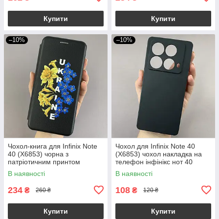
Купити
Купити
–10%
–10%
Чохол-книга для Infinix Note
Чохол для Infinix Note 40
40 (X6853) чорна з
(X6853) чохол накладка на
патріотичним принтом
телефон інфінікс нот 40
Україна з синьо-жовтими
чорний tpb
В наявності
В наявності
квітами q09p
234
108
₴
₴
260 ₴
120 ₴
Купити
Купити