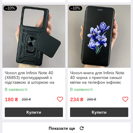
–10%
–10%
Чохол для Infinix Note 40
Чохол-книга для Infinix Note
(X6853) протиударний з
40 чорна з принтом синьої
підставкою зі шторкою на
квітки на телефон інфінікс
телефон інфінікс нот 40
нот 40 q06r
В наявності
В наявності
чорний crt
180
234
₴
₴
200 ₴
260 ₴
Купити
Купити
Показати ще