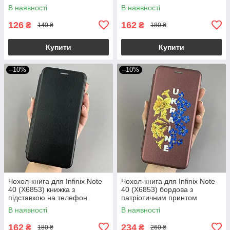
прозорий ttp
інфінікс нот 40 бордова stn
В наявності
В наявності
126
162
₴
₴
140 ₴
180 ₴
Купити
Купити
–10%
–10%
Чохол-книга для Infinix Note
Чохол-книга для Infinix Note
40 (X6853) книжка з
40 (X6853) бордова з
підставкою на телефон
патріотичним принтом
інфінікс нот 40 чорна stn
Україна з синьо-жовтими
В наявності
В наявності
квітами q09p
162
234
₴
₴
180 ₴
260 ₴