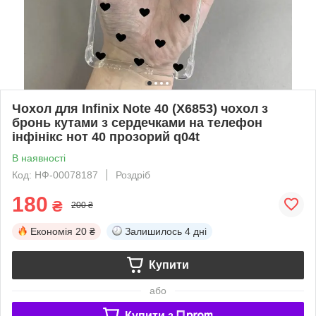
Чохол для Infinix Note 40 (X6853) чохол з
бронь кутами з сердечками на телефон
інфінікс нот 40 прозорий q04t
В наявності
Код: НФ-00078187
Роздріб
180
₴
200 ₴
Економія
20 ₴
Залишилось
4 дні
Купити
або
Купити з