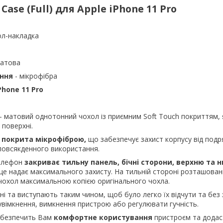
e Case
(Full) для Apple iPhone 11 Pro
ол-накладка
матова
ення
- мікрофібра
Phone 11 Pro
- матовий однотонний чохол із приємним Soft Touch покриттям, 
 поверхні.
 покрита мікрофіброю,
що забезпечує захист корпусу від подр
 повсякденного використання.
телефон
закриває тильну панель, бічні сторони, верхню та 
це надає максимального захисту. На тильній стороні розташова
 чохол максимальною копією оригінального чохла.
ні та виступають таким чином, щоб було легко їх відчути та без 
увімкнення, вимкнення пристрою або регулювати гучність.
абезпечить Вам
комфортне користування
пристроєм та додас