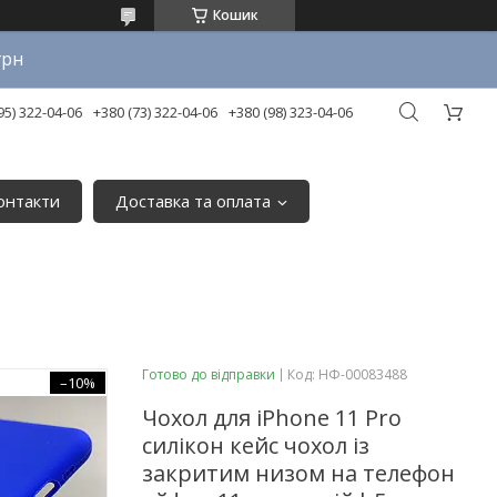
Кошик
грн
95) 322-04-06
+380 (73) 322-04-06
+380 (98) 323-04-06
онтакти
Доставка та оплата
Готово до відправки
Код:
НФ-00083488
–10%
Чохол для iPhone 11 Pro
силікон кейс чохол із
закритим низом на телефон