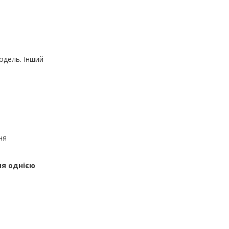
одель. Інший
ня
ня однією