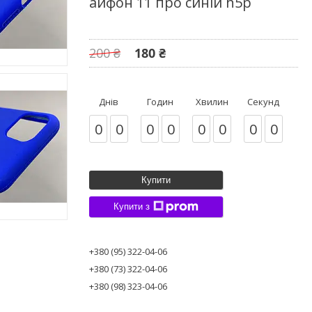
айфон 11 про синій h5p
200 ₴
180 ₴
Днів
Годин
Хвилин
Секунд
0
0
0
0
0
0
0
0
Купити
Купити з
+380 (95) 322-04-06
+380 (73) 322-04-06
+380 (98) 323-04-06