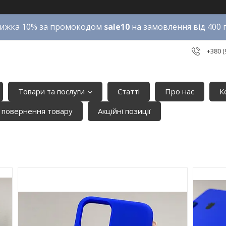
ижка 10% за промокодом
sale10
на замовлення від 400 
+380 (
Товари та послуги
Статті
Про нас
К
 повернення товару
Акційні позиції