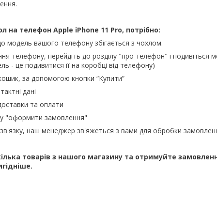
ення.
ол на телефон
Apple iPhone 11 Pro, потрібно:
о модель вашого телефону збігається з чохлом.
ння телефону, перейдіть до розділу "про телефон" і подивіться м
ль - це подивитися її на коробці від телефону)
кошик, за допомогою кнопки “Купити”
тактні дані
доставки та оплати
ку "оформити замовлення"
зв'язку, наш менеджер зв'яжеться з вами для обробки замовлен
ілька товарів з нашого магазину та отримуйте замовлен
игідніше.