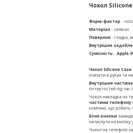
Чохол Silicon
Форм-фактор
- чох
Матеріал
-
силікон
Поверхня
-
гладка, 
Внутрішнє оздобл
Сумісність
-
Apple i
Чохол Silicone Case
ковзати в руках та на
Внутрішня частина
потертостей під час
Чохол-накладка на 
частини телефону
компанії, що робить
Бічні кнопки
захище
натиснути на кнопку 
Чохол на телефоні з