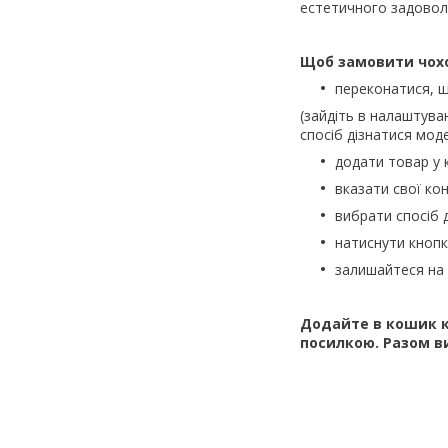
естетичного задовол
Щоб замовити чох
переконатися, щ
(зайдіть в налаштува
спосіб дізнатися моде
додати товар у 
вказати свої кон
вибрати спосіб 
натиснути кноп
залишайтеся на 
Додайте в кошик к
посилкою. Разом в