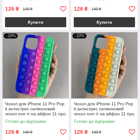
3
126
126
₴
₴
140 ₴
140 ₴
Купити
Купити
–10%
–10%
Чохол для iPhone 11 Pro Pop
Чохол для iPhone 11 Pro Pop
it антистрес силіконовий
it антистрес силіконовий
чохол поп іт на айфон 11 про
чохол поп іт на айфон 11 про
синій зелений ORG 7
зелений білий ORG 8
Готово до відправки
Готово до відправки
126
126
₴
₴
140 ₴
140 ₴