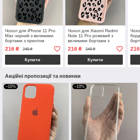
Чохол для iPhone 11 Pro
Чохол для Xiaomi Redmi
Чохо
Max чорний з великими
Note 11 Pro рожевий з
борд
бортами з принтом
великими бортами з
борт
чорний леопард на айфон
принтом чорний леопард
чорн
216
216
216
₴
₴
240 ₴
240 ₴
11 про макс w01l
на сяомі редмі нот 11 про
11 w
w01l
Купити
Купити
Акційні пропозиції та новинки
–10%
–10%