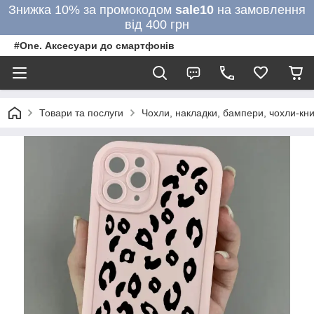
Знижка 10% за промокодом
sale10
на замовлення
від 400 грн
#One. Аксесуари до смартфонів
Товари та послуги
Чохли, накладки, бампери, чохли-кни