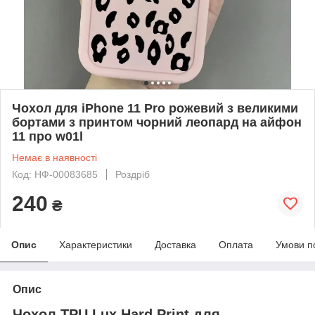
Чохол для iPhone 11 Pro рожевий з великими
бортами з принтом чорний леопард на айфон
11 про w01l
Немає в наявності
Код: НФ-00083685
Роздріб
240
₴
Опис
Характеристики
Доставка
Оплата
Умови п
Опис
Чохол TPU Lux Hard Print для