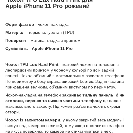
Apple iPhone 11 Pro рожевий
Форм-фактор
- чохол-накладка
Матеріал
- термополіуретан (TPU)
Поверхня
– матова, гладка з принтом
Сумісність - Apple iPhone 11 Pro
Чохол TPU Lux Hard Print -
матовий чохол на телефон з
леопардовим принтом у чорному кольорі по всій задній
панелі. Чохол об'ємний з максимальним захистом телефона.
По периметру з боку екрана широкий бортик. Задня частина
прикрашена великим, об'ємним виступом по периметру.
Чохол-накладка на телефон
закриває тильну панель, бічні
сторони, верхню та нижню частини телефону
це надає
максимального захисту. Під кожен роз'єм на чохлі є окремі
отвори.
Чохол із захистом камери,
у ньому закритий весь модуль і
виступ над камерою великий, тому якщо поставити телефон
на якусь поверхню, то камера не стикатиметься з нею.