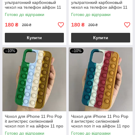
ультратонкий карбоновый
ультратонкий карбоновый
чехол на телефон айфон 11
чехол на телефон айфон 11
про рожевий LKG
про синій LKG
Готово до відправки
Готово до відправки
180
180
₴
₴
200 ₴
200 ₴
Купити
Купити
–10%
–10%
Чохол для iPhone 11 Pro Pop
Чохол для iPhone 11 Pro Pop
it антистрес силіконовий
it антистрес силіконовий
чохол поп іт на айфон 11 про
чохол поп іт на айфон 11 про
зелений коричневий ORG 1
зелений помаранчевий ORG
Готово до відправки
Готово до відправки