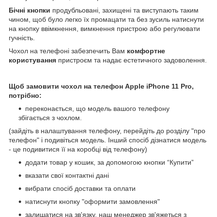
Бічні кнопки
продубльовані, захищені та виступають таким
чином, щоб було легко їх промацати та без зусиль натиснути
на кнопку ввімкнення, вимкнення пристрою або регулювати
гучність.
Чохол на телефоні забезпечить Вам
комфортне
користування
пристроєм та надає естетичного задоволення.
Щоб замовити чохол на телефон Apple iPhone 11 Pro,
потрібно:
переконається, що модель вашого телефону
збігається з чохлом.
(зайдіть в налаштування телефону, перейдіть до розділу "про
телефон" і подивіться модель. Інший спосіб дізнатися модель
- це подивитися її на коробці від телефону)
додати товар у кошик, за допомогою кнопки “Купити”
вказати свої контактні дані
вибрати спосіб доставки та оплати
натиснути кнопку "оформити замовлення"
залишатися на зв'язку, наш менеджер зв'яжеться з