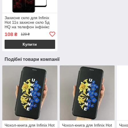
Захисне скло для Infinix
Hot 11s захисне скло 5д
HQ на телефон інфінікс
хот 11с чорне hqg
108
₴
120 ₴
Купити
Подібні товари компанії
Чохол-книга для Infinix Hot
Чохол-книга для Infinix Hot
Чохо