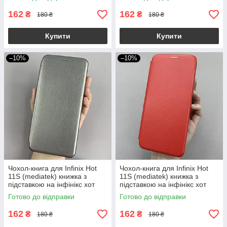
162
162
₴
₴
180 ₴
180 ₴
Купити
Купити
–10%
–10%
Чохол-книга для Infinix Hot
Чохол-книга для Infinix Hot
11S (mediatek) книжка з
11S (mediatek) книжка з
підставкою на інфінікс хот
підставкою на інфінікс хот
11с сіра stn
11с червона stn
Готово до відправки
Готово до відправки
162
162
₴
₴
180 ₴
180 ₴