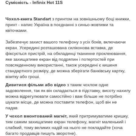
Сумісність -
Infinix Hot 11S
Чохол-книга Standart
з принтом на зовнішньому боці книжки,
принт - напис Україна в поєднанні з синьо-жовтими та
квіточками.
Забезпечує захист вашого телефону з усіх боків, включаючи
екран. Усередині розташована силіконова вставка, де
фіксується пристрій, на обкладинці тканинне проклеювання,
яке захищатиме екран від подряпин і потертостей при
повсякденному використанні, також усередині є кишеня
стандартного розміру, де можна зберігати банківську картку,
візитку або гроші.
Дивитися фільми або відео
з таким чохлом одне
задоволення, так як він складається в підставку, висоту нахилу
можна відрегулювати самостійно і вам більше не потрібно
шукати місце, де можна поставити телефон, щоб він не
падав.
У чохол вмонтований магніт,
який притримуватиме кришку,
тим самим захищатиме екран телефону, магніт маленький і
слабкий, тому великих надій на нього не покладайте (хоча
багато продавців пишуть зворотне).