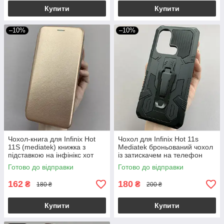
Купити
Купити
–10%
–10%
Чохол-книга для Infinix Hot
Чохол для Infinix Hot 11s
11S (mediatek) книжка з
Mediatek броньований чохол
підставкою на інфінікс хот
із затискачем на телефон
11с рожеве золото stn
інфінікс хот 11с чорний u7e
Готово до відправки
Готово до відправки
162
180
₴
₴
180 ₴
200 ₴
Купити
Купити