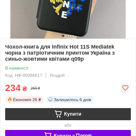
Чохол-книга для Infinix Hot 11S Mediatek
чорна з патріотичним принтом Україна з
синьо-жовтими квітами q09p
В наявності
Код: НФ-00086617
Роздріб
234
₴
260 ₴
Економія
26 ₴
Залишилось
6 днів
Купити
або
Купити з