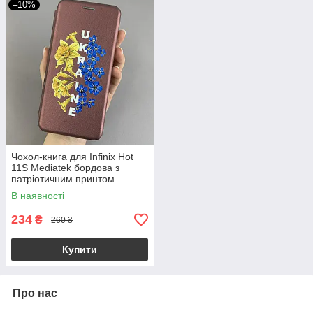
–10%
Чохол-книга для Infinix Hot
11S Mediatek бордова з
патріотичним принтом
Україна з синьо-жовтими
В наявності
квітами q09p
234
₴
260 ₴
Купити
Про нас