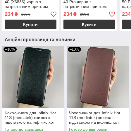
40 (X6836) чорна з
40 Pro чорна з
50 P
патріотичним принтом
патріотичним принтом
патр
Україна з синьо-жовтими
Україна з синьо-жовтими
Укра
234
234
234
₴
₴
260 ₴
260 ₴
квітами q09p
квітами q09p
квіт
Купити
Купити
Акційні пропозиції та новинки
–10%
–10%
Чохол-книга для Infinix Hot
Чохол-книга для Infinix Hot
11S (mediatek) книжка з
11S (mediatek) книжка з
підставкою на інфінікс хот
підставкою на інфінікс хот
11с чорна stn
11с бордова stn
Готово до відправки
Готово до відправки