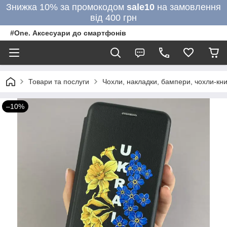
Знижка 10% за промокодом
sale10
на замовлення
від 400 грн
#One. Аксесуари до смартфонів
Товари та послуги
Чохли, накладки, бампери, чохли-кни
–10%