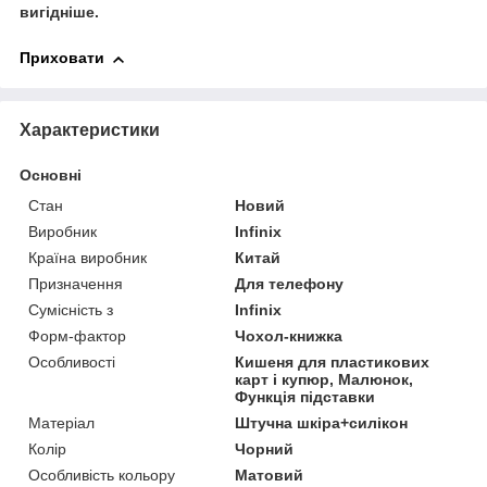
вигідніше.
Приховати
Характеристики
Основні
Стан
Новий
Виробник
Infinix
Країна виробник
Китай
Призначення
Для телефону
Сумісність з
Infinix
Форм-фактор
Чохол-книжка
Особливості
Кишеня для пластикових
карт і купюр, Малюнок,
Функція підставки
Матеріал
Штучна шкіра+силікон
Колір
Чорний
Особливість кольору
Матовий