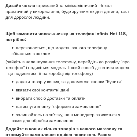
Дизайн чохла
стриманий та мінімалістичний. Чохол
практичний у використанні, буде зручним як для дитини, так і
для дорослої людини.
Щоб замовити чохол-книжку на телефон
Infinix Hot 11S,
потрібно:
переконається, що модель вашого телефону
збігається з чохлом
(зайдіть в налаштування телефону, перейдіть до розділу "про
телефон" і подивіться модель. Інший спосіб дізнатися модель
- це подивитися її на коробці від телефону)
додати товар у кошик, за допомогою кнопки “Купити”
вказати свої контактні дані
вибрати спосіб доставки та оплати
натиснути кнопку "оформити замовлення"
залишайтесь на зв'язку, наш менеджер зв'яжеться з
вами для обробки замовлення
Додайте в кошик кілька товарів з нашого магазину та
отримуйте замовлення однією посилкою. Разом