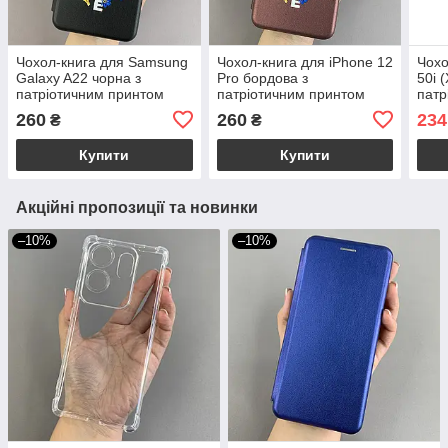
Чохол-книга для Samsung
Чохол-книга для iPhone 12
Чохо
Galaxy A22 чорна з
Pro бордова з
50i 
патріотичним принтом
патріотичним принтом
патр
Україна з синьо-жовтими
Україна з синьо-жовтими
Укра
260
260
234
₴
₴
квітками q09p
квітками q09p
квіт
Купити
Купити
Акційні пропозиції та новинки
–10%
–10%