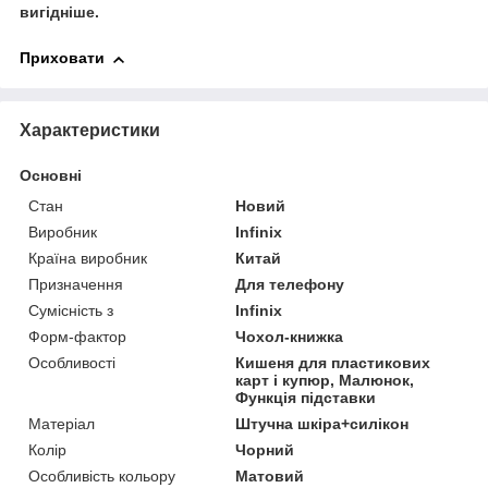
вигідніше.
Приховати
Характеристики
Основні
Стан
Новий
Виробник
Infinix
Країна виробник
Китай
Призначення
Для телефону
Сумісність з
Infinix
Форм-фактор
Чохол-книжка
Особливості
Кишеня для пластикових
карт і купюр, Малюнок,
Функція підставки
Матеріал
Штучна шкіра+силікон
Колір
Чорний
Особливість кольору
Матовий