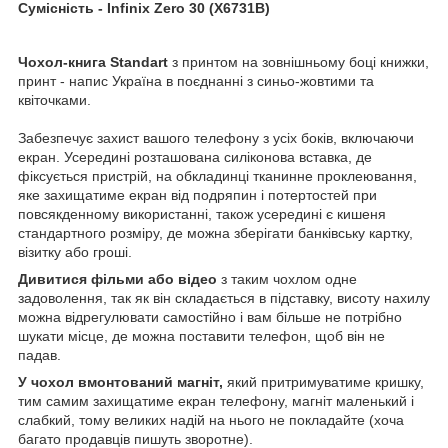
Сумісність -
Infinix Zero 30 (X6731B)
Чохол-книга Standart
з принтом на зовнішньому боці книжки,
принт - напис Україна в поєднанні з синьо-жовтими та
квіточками.
Забезпечує захист вашого телефону з усіх боків, включаючи
екран. Усередині розташована силіконова вставка, де
фіксується пристрій, на обкладинці тканинне проклеювання,
яке захищатиме екран від подряпин і потертостей при
повсякденному використанні, також усередині є кишеня
стандартного розміру, де можна зберігати банківську картку,
візитку або гроші.
Дивитися фільми або відео
з таким чохлом одне
задоволення, так як він складається в підставку, висоту нахилу
можна відрегулювати самостійно і вам більше не потрібно
шукати місце, де можна поставити телефон, щоб він не
падав.
У чохол вмонтований магніт,
який притримуватиме кришку,
тим самим захищатиме екран телефону, магніт маленький і
слабкий, тому великих надій на нього не покладайте (хоча
багато продавців пишуть зворотне).