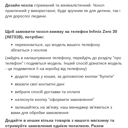
Дизайн чохла
стриманий та мінімалістичний. Чохол
практичний у використанні, буде зручним як для дитини, так і
для дорослої людини.
Щоб замовити чохол-книжку на телефон
Infinix Zero 30
(X6731B), потрібно:
переконається, що модель вашого телефону
збігається з чохлом
(зайдіть в налаштування телефону, перейдіть до розділу "про
телефон" і подивіться модель. Інший спосіб дізнатися модель
- це подивитися її на коробці від телефону)
додати товар у кошик, за допомогою кнопки “Купити”
вказати свої контактні дані
вибрати спосіб доставки та оплати
натиснути кнопку "оформити замовлення"
залишайтесь на зв'язку, наш менеджер зв'яжеться з
вами для обробки замовлення
Додайте в кошик кілька товарів з нашого магазину та
отримуйте замовлення однією посилкою. Разом