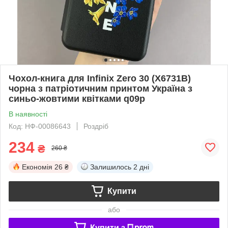
Чохол-книга для Infinix Zero 30 (X6731B)
чорна з патріотичним принтом Україна з
синьо-жовтими квітками q09p
В наявності
Код: НФ-00086643
Роздріб
234
₴
260 ₴
Економія
26 ₴
Залишилось
2 дні
Купити
або
Купити з