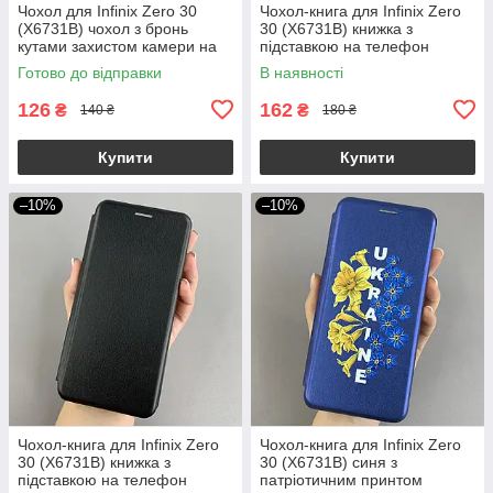
Чохол для Infinix Zero 30
Чохол-книга для Infinix Zero
(X6731B) чохол з бронь
30 (X6731B) книжка з
кутами захистом камери на
підставкою на телефон
інфінікс зеро 30 прозорий ttp
інфінікс зеро 30 синя stn
Готово до відправки
В наявності
126
162
₴
₴
140 ₴
180 ₴
Купити
Купити
–10%
–10%
Чохол-книга для Infinix Zero
Чохол-книга для Infinix Zero
30 (X6731B) книжка з
30 (X6731B) синя з
підставкою на телефон
патріотичним принтом