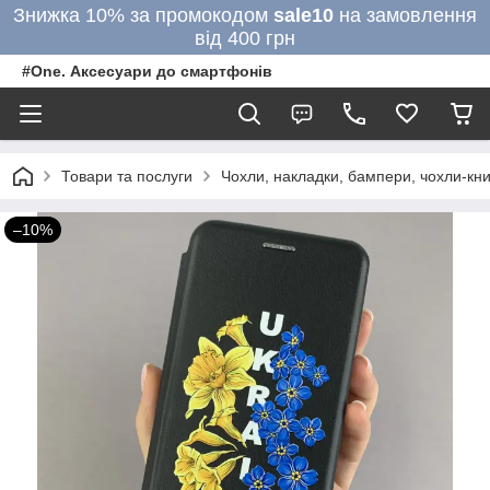
Знижка 10% за промокодом
sale10
на замовлення
від 400 грн
#One. Аксесуари до смартфонів
Товари та послуги
Чохли, накладки, бампери, чохли-кни
–10%