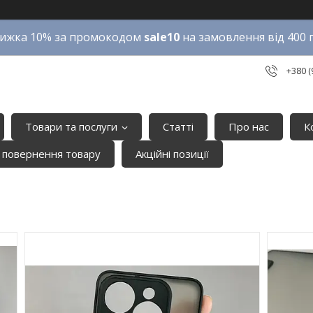
ижка 10% за промокодом
sale10
на замовлення від 400 
+380 (
Товари та послуги
Статті
Про нас
К
 повернення товару
Акційні позиції