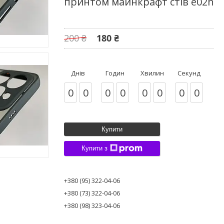
принтом майнкрафт стів e02h
200 ₴
180 ₴
Днів
Годин
Хвилин
Секунд
0
0
0
0
0
0
0
0
Купити
Купити з
+380 (95) 322-04-06
+380 (73) 322-04-06
+380 (98) 323-04-06