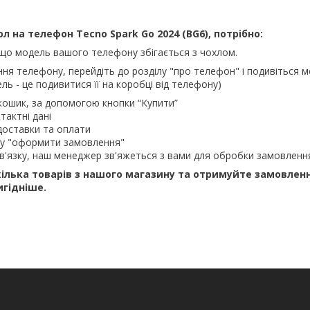
 на телефон Tecno Spark Go 2024 (BG6), потрібно:
що модель вашого телефону збігається з чохлом.
ння телефону, перейдіть до розділу "про телефон" і подивіться м
ль - це подивитися її на коробці від телефону)
кошик, за допомогою кнопки “Купити”
тактні дані
доставки та оплати
ку "оформити замовлення"
в'язку, наш менеджер зв'яжеться з вами для обробки замовленн
ілька товарів з нашого магазину та отримуйте замовлен
игідніше.