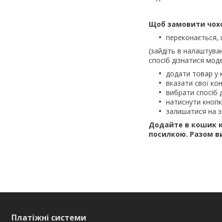
Щоб замовити чохол
переконається, 
(зайдіть в налаштува
спосіб дізнатися моде
додати товар у 
вказати свої кон
вибрати спосіб 
натиснути кноп
залишатися на з
Додайте в кошик к
посилкою.
Разом в
Платіжні системи