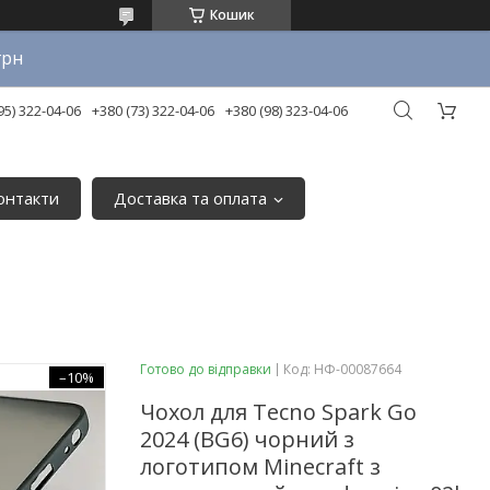
Кошик
грн
95) 322-04-06
+380 (73) 322-04-06
+380 (98) 323-04-06
онтакти
Доставка та оплата
Готово до відправки
Код:
НФ-00087664
–10%
Чохол для Tecno Spark Go
2024 (BG6) чорний з
логотипом Minecraft з