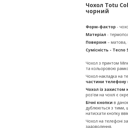
Чохол Totu Col
чорний
Форм-фактор
- чох
Матеріал
- термопо
Поверхня
– матова,
Сумісність - Tecno 
Чохол з принтом Min
та кольоровою рамкою
Чохол-накладка на 
частини телефону
Чохол із захистом
роз'єм на чохлі є окр
Бічні кнопки
в даном
дублюються з тими, щ
натискати кнопку вві
Чохол на телефоні з
задоволення.