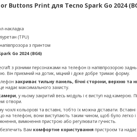
or Buttons Print для Tecno Spark Go 2024 (B
ол-накладка
ліуретан (TPU)
 напівпрозора з принтом
Spark Go 2024 (BG6)
ecraft з різними персонажами на телефон із напівпрозорою зад
. Він приємний на дотик, міцний і дуже добре тримає форму.
телефон
закриває тильну панель, бічні сторони, верхню та 
це надає максимального захисту.
 камери
, у ньому закритий весь модуль і є виступ над камерою. П
емі отвори.
у чохлі кольорові та вставні, тобто їх можна діставати. Вставні
о на телефоні, вони виступають таким чином, щоб було легко і 
мкнення, вимкнення пристрою або регулювати гучність.
абезпечить Вам
комфортне користування
пристроєм та надає