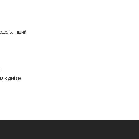
одель. Інший
я
ня однією