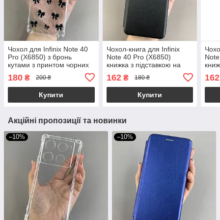
Чохол для Infinix Note 40
Чохол-книга для Infinix
Чохо
Pro (X6850) з бронь
Note 40 Pro (X6850)
Note
кутами з принтом чорних
книжка з підставкою на
книж
бантиків на інфінікс нот 40
телефон інфінікс нот 40
теле
180
162
162
₴
₴
200 ₴
180 ₴
про q03v
про чорна stn
про 
Купити
Купити
Акційні пропозиції та новинки
–10%
–10%