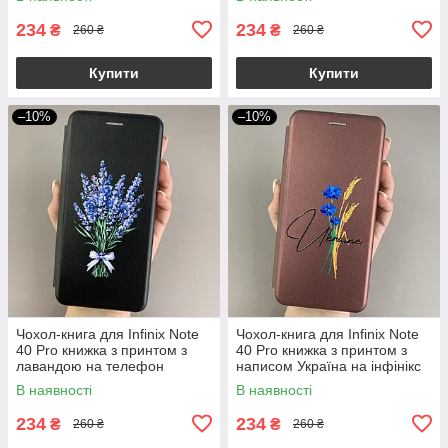
234
234
₴
₴
260 ₴
260 ₴
Купити
Купити
–10%
–10%
Чохол-книга для Infinix Note
Чохол-книга для Infinix Note
40 Pro книжка з принтом з
40 Pro книжка з принтом з
лавандою на телефон
написом Україна на інфінікс
інфінікс нот 40 про чорна
нот 40 про бордова q04j
В наявності
В наявності
q07w
234
234
₴
₴
260 ₴
260 ₴