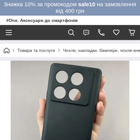
Знижка 10% за промокодом
sale10
на замовлення
від 400 грн
#One. Аксесуари до смартфонів
Товари та послуги
Чохли, накладки, бампери, чохли-кни