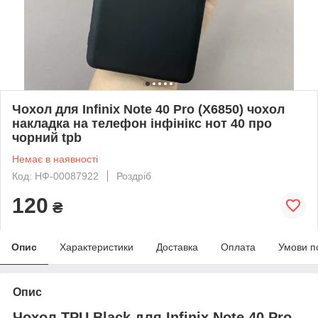
Чохол для Infinix Note 40 Pro (X6850) чохол
накладка на телефон інфінікс нот 40 про
чорний tpb
Немає в наявності
Код: НФ-00087922
Роздріб
120
₴
Опис
Характеристики
Доставка
Оплата
Умови п
Опис
Чохол TPU
Black для Infinix Note 40 Pro