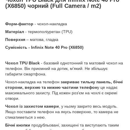
(X6850) чорний (Full
Camera / m
2)
Форм-фактор
- чохол-накладка
Матеріал
- термополіуретан (TPU)
Поверхня
– матова, гладка
Сумісність - Infinix Note 40 Pro (X6850)
Чохол
TPU
Black
- базовий однотонний та матовий чохол на
телефон. Він приємний на дотик, м'який. Не збільшує
габарити смартфона.
Чохол-накладка на телефон
закриває тильну панель, бічні
сторони, верхню та нижню частини телефон
у це надає
максимального захисту. Під кожен роз'єм на чохлі є окремі
отвори.
Чохол із захистом камери
, у ньому закрито весь модуль.
Якщо поставити телефон на якусь поверхню, то камера не
стикатиметься з нею.
Бічні кнопки
продубльовані, захищені та виступають таким