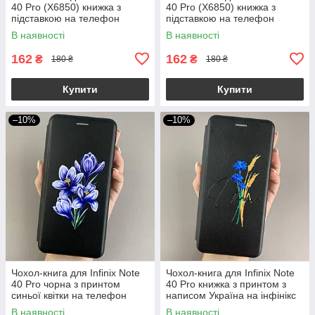
40 Pro (X6850) книжка з
40 Pro (X6850) книжка з
підставкою на телефон
підставкою на телефон
інфінікс нот 40 про бордова
інфінікс нот 40 про чорна stn
В наявності
В наявності
stn
162
162
₴
₴
180 ₴
180 ₴
Купити
Купити
–10%
–10%
Чохол-книга для Infinix Note
Чохол-книга для Infinix Note
40 Pro чорна з принтом
40 Pro книжка з принтом з
синьої квітки на телефон
написом Україна на інфінікс
інфінікс нот 40 про q06r
нот 40 про чорна q04j
В наявності
В наявності