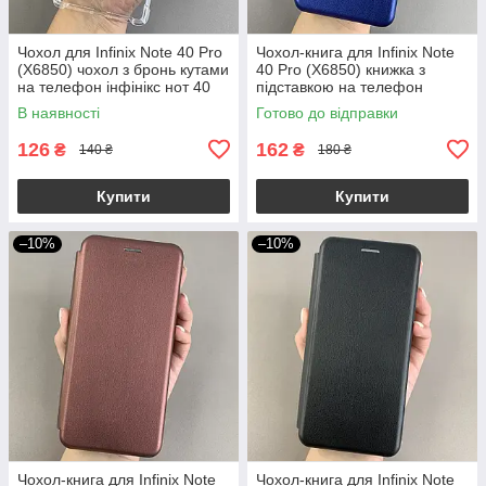
Чохол для Infinix Note 40 Pro
Чохол-книга для Infinix Note
(X6850) чохол з бронь кутами
40 Pro (X6850) книжка з
на телефон інфінікс нот 40
підставкою на телефон
про прозорий ttp
інфінікс нот 40 про синя stn
В наявності
Готово до відправки
126
162
₴
₴
140 ₴
180 ₴
Купити
Купити
–10%
–10%
Чохол-книга для Infinix Note
Чохол-книга для Infinix Note