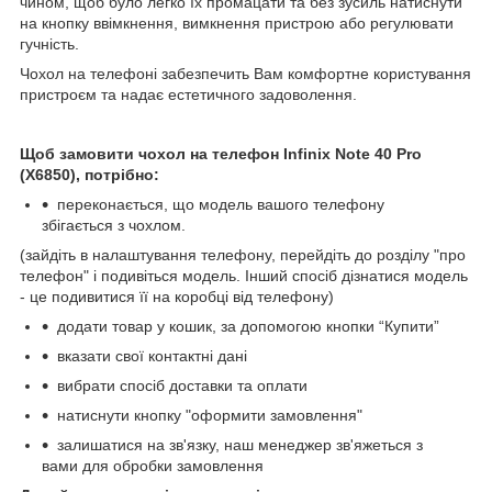
чином, щоб було легко їх промацати та без зусиль натиснути
на кнопку ввімкнення, вимкнення пристрою або регулювати
гучність.
Чохол на телефоні забезпечить Вам комфортне користування
пристроєм та надає естетичного задоволення.
Щоб замовити чохол на телефон Infinix Note 40 Pro
(X6850), потрібно:
переконається, що модель вашого телефону
збігається з чохлом.
(зайдіть в налаштування телефону, перейдіть до розділу "про
телефон" і подивіться модель. Інший спосіб дізнатися модель
- це подивитися її на коробці від телефону)
додати товар у кошик, за допомогою кнопки “Купити”
вказати свої контактні дані
вибрати спосіб доставки та оплати
натиснути кнопку "оформити замовлення"
залишатися на зв'язку, наш менеджер зв'яжеться з
вами для обробки замовлення