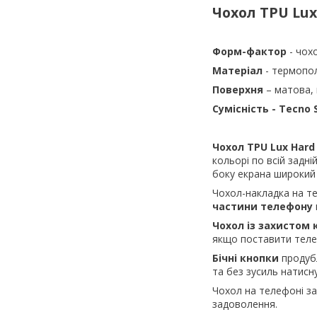
Чохол TPU Lux
Форм-фактор
- чох
Матеріал
- термопо
Поверхня
– матова,
Сумісність - Tecno 
Чохол TPU Lux Hard 
кольорі по всій задн
боку екрана широкий
Чохол-накладка на 
частини телефону
Чохол із захистом 
якщо поставити теле
Бічні кнопки
продубл
та без зусиль натисн
Чохол на телефоні з
задоволення.