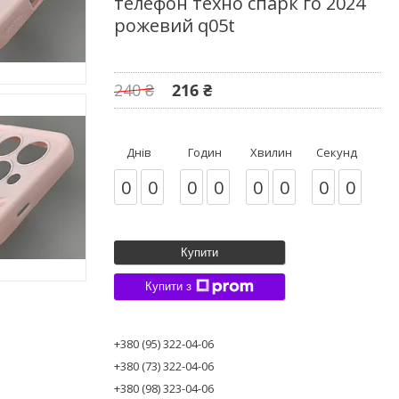
телефон техно спарк го 2024
рожевий q05t
240 ₴
216 ₴
Днів
Годин
Хвилин
Секунд
0
0
0
0
0
0
0
0
Купити
Купити з
+380 (95) 322-04-06
+380 (73) 322-04-06
+380 (98) 323-04-06