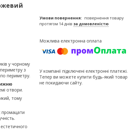
 рожевий
повернення товару
протягом 14 днів
за домовленістю
ків у чорному
 периметру з
У компанії підключені електронні платежі.
 по периметру.
Тепер ви можете купити будь-який товар
не покидаючи сайту.
нижню
емі отвори.
икий, тому
х промацати
чність.
 естетичного