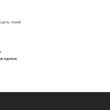
одель. Інший
я
ня однією