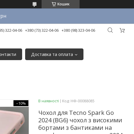
Кошик
грн
95) 322-04-06
+380 (73) 322-04-06
+380 (98) 323-04-06
онтакти
Доставка та оплата
В наявності
Код:
НФ-00088085
–10%
Чохол для Tecno Spark Go
2024 (BG6) чохол з високими
бортами з бантиками на