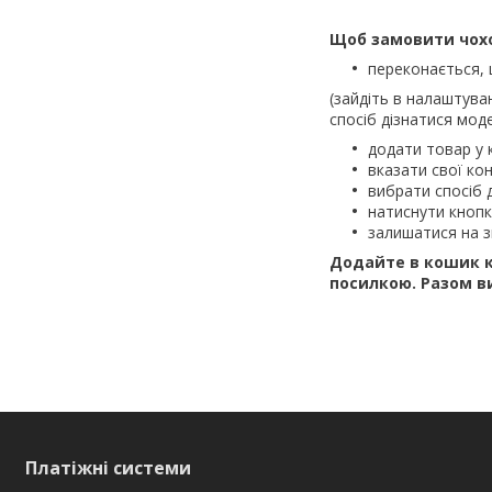
Щоб замовити чохол
переконається, 
(зайдіть в налаштува
спосіб дізнатися моде
додати товар у 
вказати свої кон
вибрати спосіб 
натиснути кноп
залишатися на з
Додайте в кошик к
посилкою.
Разом в
Платіжні системи