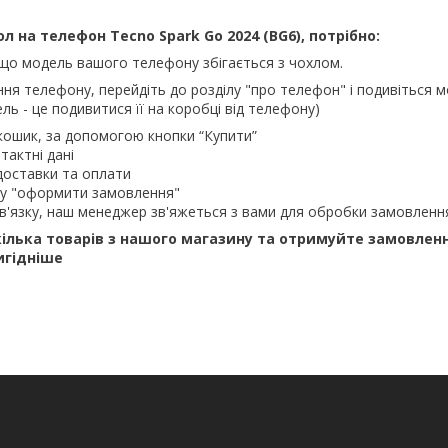
 на телефон Tecno Spark Go 2024 (BG6), потрібно:
що модель вашого телефону збігається з чохлом.
ння телефону, перейдіть до розділу "про телефон" і подивіться м
ль - це подивитися її на коробці від телефону)
кошик, за допомогою кнопки “Купити”
тактні дані
доставки та оплати
ку "оформити замовлення"
в'язку, наш менеджер зв'яжеться з вами для обробки замовленн
ілька товарів з нашого магазину та отримуйте замовлен
игідніше