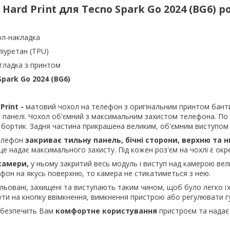
 Hard Print для Tecno Spark Go 2024 (BG6)
ол-накладка
ліуретан (TPU)
 гладка з принтом
Spark Go 2024 (BG6)
Print -
матовий чохол на телефон з оригінальним принтом банти
ій панелі. Чохол об'ємний з максимальним захистом телефона. По
 бортик. Задня частина прикрашена великим, об'ємним виступом
телефон
закриває тильну панель, бічні сторони, верхню та 
це надає максимального захисту. Під кожен роз'єм на чохлі є окр
камери,
у ньому закритий весь модуль і виступ над камерою вел
фон на якусь поверхню, то камера не стикатиметься з нею.
ьовані, захищені та виступають таким чином, щоб було легко ї
ути на кнопку ввімкнення, вимкнення пристрою або регулювати гу
абезпечить Вам
комфортне користування
пристроєм та надає