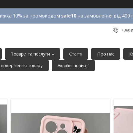
ижка 10% за промокодом
sale10
на замовлення від 400 
+380 (
Товари та послуги
Статті
Про нас
К
 повернення товару
Акційні позиції