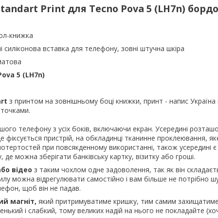
tandart Print для
Tecno Pova 5 (LH7n) борд
ол-книжка
і силіконова вставка для телефону, зовні штучна шкіра
матова
ova 5 (LH7n)
art
з принтом на зовнішньому боці книжки, принт - напис Україна 
іточками.
шого телефону з усіх боків, включаючи екран. Усередині розташ
де фіксується пристрій, на обкладинці тканинне проклеювання, я
 потертостей при повсякденному використанні, також усередині 
 де можна зберігати банківську картку, візитку або гроші.
або відео
з таким чохлом одне задоволення, так як він складаєт
хилу можна відрегулювати самостійно і вам більше не потрібно шу
ефон, щоб він не падав.
ий магніт,
який притримуватиме кришку, тим самим захищатиме
енький і слабкий, тому великих надій на нього не покладайте (хо