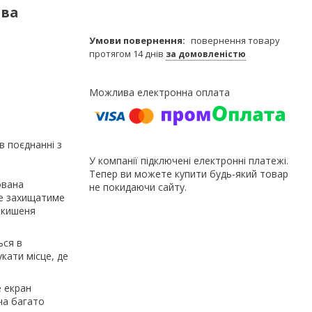
ова
повернення товару
протягом 14 днів
за домовленістю
в поєднанні з
У компанії підключені електронні платежі.
Тепер ви можете купити будь-який товар
ована
не покидаючи сайту.
ке захищатиме
є кишеня
ься в
кати місце, де
 екран
ча багато