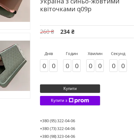
Україна з синьо-жовтими
квіточками q09p
260 ₴
234 ₴
Днів
Годин
Хвилин
Секунд
0
0
0
0
0
0
0
0
Купити
Купити з
+380 (95) 322-04-06
+380 (73) 322-04-06
+380 (98) 323-04-06