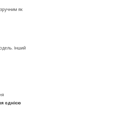
 зручним як
одель. Інший
ня
ня однією