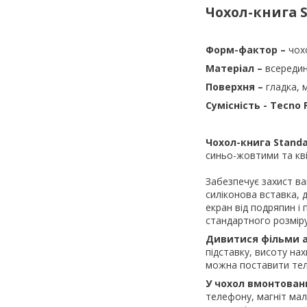
Чохол-книга S
Форм-фактор –
чох
Матеріал –
всередин
Поверхня –
гладка, 
Сумісність -
Tecno P
Чохол-книга Stand
синьо-жовтими та кв
Забезпечує захист ва
силіконова вставка, 
екран від подряпин і
стандартного розміру,
Дивитися фільми 
підставку, висоту на
можна поставити тел
У чохол вмонтован
телефону, магніт мал