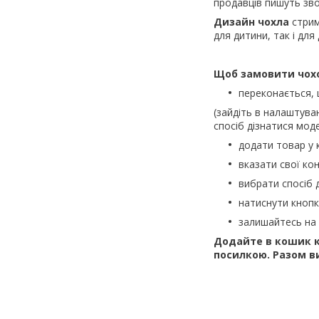
продавців пишуть зво
Дизайн чохла
стрим
для дитини, так і для
Щоб замовити чох
переконається,
(зайдіть в налаштува
спосіб дізнатися моде
додати товар у 
вказати свої кон
вибрати спосіб 
натиснути кноп
залишайтесь на 
Додайте в кошик к
посилкою. Разом в