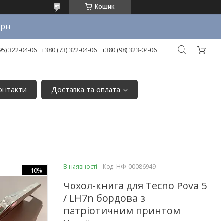
Кошик
грн
95) 322-04-06
+380 (73) 322-04-06
+380 (98) 323-04-06
онтакти
Доставка та оплата
В наявності
Код:
НФ-00086949
–10%
Чохол-книга для Tecno Pova 5
/ LH7n бордова з
патріотичним принтом