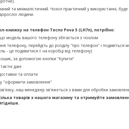
ротне).
аний та мінімалістичний. Чохол практичний у використанні, буде
 дорослої людини.
ол-книжку на телефон
Tecno Pova 5 (LH7n), потрібно:
 що модель вашого телефону збігається з чохлом
ння телефону, перейдіть до розділу "про телефон" і подивіться м
ль - це подивитися її на коробці від телефону)
кошик, за допомогою кнопки “Купити”
тактні дані
доставки та оплати
ку "оформити замовлення"
зв'язку, наш менеджер зв'яжеться з вами для обробки замовлен
ілька товарів з нашого магазину та отримуйте замовлен
игідніше.